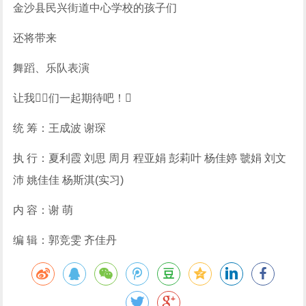
金沙县民兴街道中心学校的孩子们
还将带来
舞蹈、乐队表演
让我们一起期待吧！
统 筹：王成波 谢琛
执 行：夏利霞 刘思 周月 程亚娟 彭莉叶 杨佳婷 虢娟 刘文
沛 姚佳佳 杨斯淇(实习)
内 容：谢 萌
编 辑：郭竞雯 齐佳丹