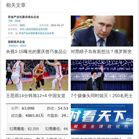
相关文章
央视3·15曝光的重庆曾巧食品公
对黑瞎子岛有新想法？俄罗斯突
司系高新技术企业 此前多次因食
然加速建口岸，立下了为期3年
品安全被处罚
的“军令状”
王思雨14分韩旭12+4 中国女篮
7个摄像头同时熄灭！250名死士
胜捷克获世界杯资格
突袭哈梅内伊总部，100人被杀