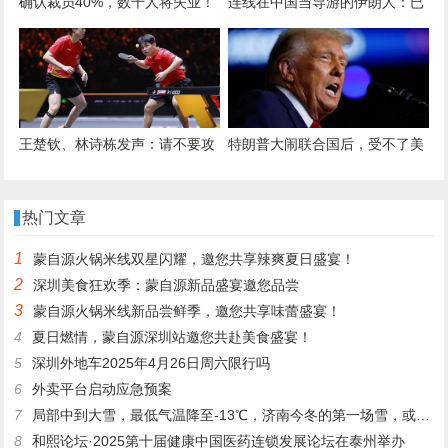
确认裁员40%，数千人将失业！
连线在中国当导游的伊朗人：已
股价暴涨
联系不上家人，我很担心他们
王楚钦、林诗栋发声：请不要攻
特朗普大闹联合国后，受不了美
击运动员！
国的冯德莱恩，对中国的态度转
变，完全没了盛气凌人的样子
热门文章
1
蒙自源火锅米线双星闪耀，邀您共享辣爽夏日盛宴！
2
深圳美食狂欢季：蒙自源新品盛宴邀您品尝
3
蒙自源火锅米线新品尝鲜季，邀您共享味蕾盛宴！
4
夏日燃情，蒙自源深圳站邀您共赴美食盛宴！
5
深圳外地车2025年4月26日周六限行吗
6
外卖平台启动应急预案
7
局部中到大雪，最低气温降至-13℃，济南今冬的第一场雪，或跟去年同一时间！
8
和熙论坛·2025第十届健康中国医药连锁发展论坛在泰州举办