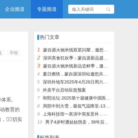
企业频道
专题频道
热门文章
1
蒙自源火锅米线双星闪耀，邀您共享辣爽夏日盛宴！
化
学校
2
深圳美食狂欢季：蒙自源新品盛宴邀您品尝
3
蒙自源火锅米线新品尝鲜季，邀您共享味蕾盛宴！
4
夏日燃情，蒙自源深圳站邀您共赴美食盛宴！
5
深圳外地车2025年4月26日周六限行吗
6
外卖平台启动应急预案
7
和熙论坛·2025第十届健康中国医药连锁发展论坛在泰州举办
体系。
8
局部中到大雪，最低气温降至-13℃，济南今冬的第一场雪，或跟去年同一时间！
劳动教育的
9
上海科技馆一表演中突发意外，机器人从高处坠落摔毁
，切实
10
男子4岁时遭姑姑拐卖，38年后终回家认亲！聋哑父母苦寻多年，母亲已抱憾离世丨红星寻人
标签列表