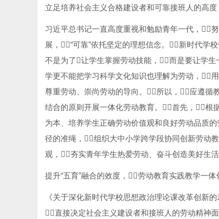
立足培养社会主义合格建设者和可靠接班人的高度
习近平总书记一直高度重视和勉励青年一代，努
展，“可靠”依托坚定的理想信念。新时代
不是为了让学生掌握劳动技能，而是要让学生一
学更不能把学习科学文化知识也理解为劳动，
尊重劳动、崇尚劳动的导向。所以，应遵
结合的原则开展一体化劳动教育。首先，
为本、培养学生正确劳动价值观和良好劳动品质的劳
径的准绳，组织大中小学跨学段协同创新劳动
观，夯实青年学生热爱劳动、奋斗创造美好生活的
提升“五育”融合的效度，劳动教育实践教学一体
《关于深化新时代学校思想政治理论课改革创新的
直接决定社会主义建设者和接班人的劳动精神面貌、