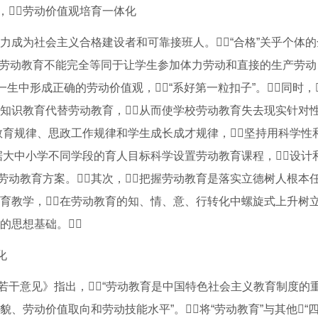
，劳动价值观培育一体化
力成为社会主义合格建设者和可靠接班人。“合格”关乎个体
学校劳动教育不能完全等同于让学生参加体力劳动和直接的生产劳动
生中形成正确的劳动价值观，“系好第一粒扣子”。同时，
用知识教育代替劳动教育，从而使学校劳动教育失去现实针对
循教育规律、思政工作规律和学生成长成才规律，坚持用科学性
根据大中小学不同学段的育人目标科学设置劳动教育课程，设计
动教育方案。其次，把握劳动教育是落实立德树人根本
教育教学，在劳动教育的知、情、意、行转化中螺旋式上升树
思想基础。
化
若干意见》指出，“劳动教育是中国特色社会主义教育制度的
劳动价值取向和劳动技能水平”。将“劳动教育”与其他“