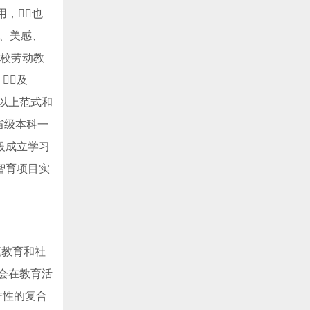
用，也
力、美感、
学校劳动教
及
对以上范式和
省级本科一
段成立学习
智育项目实
庭教育和社
社会在教育活
作性的复合