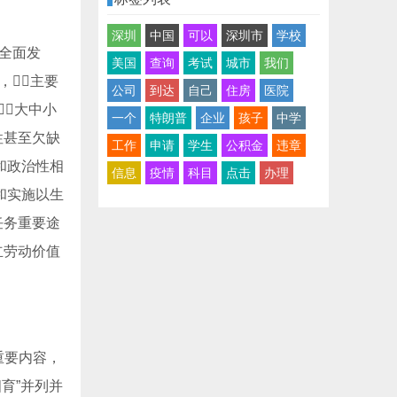
深圳
中国
可以
深圳市
学校
的全面发
美国
查询
考试
城市
我们
，主要
公司
到达
自己
住房
医院
大中小
一个
特朗普
企业
孩子
中学
性甚至欠缺
工作
申请
学生
公积金
违章
和政治性相
信息
疫情
科目
点击
办理
和实施以生
任务重要途
立劳动价值
重要内容，
四育”并列并