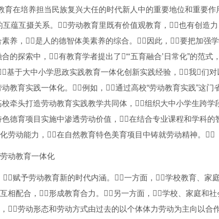
教育在培养担当民族复兴大任的时代新人中的重要地位和重要作
互蕴互摄关系。劳动教育里既有价值观教育，也有创造
合素养，是人的德智体美素养的综合。因此，要把加强
融合的探索中，有教育学者提出了“‘五育融合’日常化”的范式，
。基于大中小学思政实践教育一体化创新实践经验，我们
动教育实践一体化。例如，通过高校“劳动教育实践”这门
高校牵头打造劳动教育实践教学共同体，组织大中小学生跨学
特色德育项目实施中渗透劳动价值，在结合专业课程和学科的
化劳动能力，在自然教育特色美育项目中铸就劳动精神。
同劳动教育一体化
赋予劳动教育新的时代内涵。一方面，学校教育、家
互相配合，形成教育合力。另一方面，学校、家庭和
革，劳动形态和劳动方式由过去的以个体体力劳动为主向以合