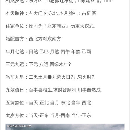
相煞岁煞：东方凶，忌搬迁移徙，修建营造。
本天胎神：占大门 外东北 本月胎神：占碓磨
住家单位：座向为『座东朝西』勿重大仪式｡
婚配吉方：西北方对东南方
年月七煞：日煞-乙巳 月煞-丙午 年煞-己酉
三元九运：下元 八运 四绿木年?
当前九星：二黒土月⚫九紫火日?九紫火时?
九紫值日：百事喜相生,求财皆顺利,用事自然成.
五黄煞位：当天-正北 当月-东北 当年-西北
太岁方位：当天-正东 当月-西南 当年-正东