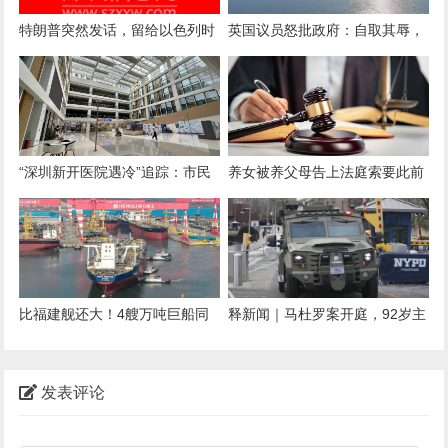
特朗普突然发话，留给以色列时
英国议员怒批政府：自取其辱，
间不多了，内塔尼亚胡还想铤而
回头还得买中国涡轮机
走险！
“深圳新开医院遇冷”追踪：市民
养女被养父母告上法庭索要此前
追问新华医院产科何时开
赠与的购房购车款400余万元 一
审法院驳回
比福建舰还大！4艘万吨巨船同
释新闻｜马杜罗案开庭，92岁主
时出坞，美这才明白，输给中国
审法官和辩护律师都是什么来
了
头？
发表评论