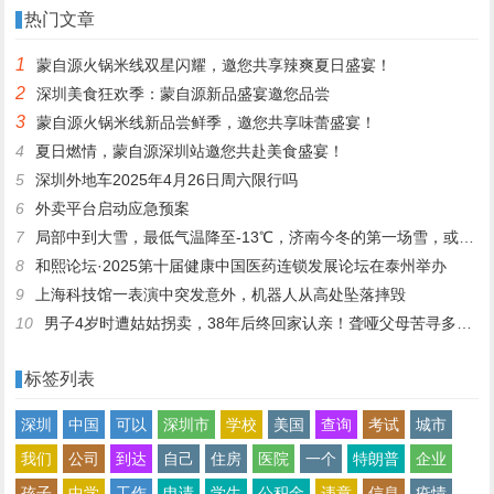
热门文章
1
蒙自源火锅米线双星闪耀，邀您共享辣爽夏日盛宴！
2
深圳美食狂欢季：蒙自源新品盛宴邀您品尝
3
蒙自源火锅米线新品尝鲜季，邀您共享味蕾盛宴！
4
夏日燃情，蒙自源深圳站邀您共赴美食盛宴！
5
深圳外地车2025年4月26日周六限行吗
6
外卖平台启动应急预案
7
局部中到大雪，最低气温降至-13℃，济南今冬的第一场雪，或跟去年同一时间！
8
和熙论坛·2025第十届健康中国医药连锁发展论坛在泰州举办
9
上海科技馆一表演中突发意外，机器人从高处坠落摔毁
10
男子4岁时遭姑姑拐卖，38年后终回家认亲！聋哑父母苦寻多年，母亲已抱憾离世丨红星寻人
标签列表
深圳
中国
可以
深圳市
学校
美国
查询
考试
城市
我们
公司
到达
自己
住房
医院
一个
特朗普
企业
孩子
中学
工作
申请
学生
公积金
违章
信息
疫情