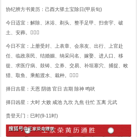
协纪辨方书黄历：己酉大驿土宝除日(甲辰旬)
今日适宜：解除、沐浴、剃头、整手足甲、扫舍宇、破
土、安葬。
今日不宜：上册受封、上表章、会亲友、出行、上官赴
任、临政亲民、结婚姻、纳采问名、嫁娶、进人口、移
徙、求医疗病、鼓铸、立券、交易、补垣塞穴、捕捉、畋
猎、取鱼、乘船渡水、栽种。
择日吉星：天恩 阴德 官日 吉期 除神 鸣吠
择日凶星：大时 大败 咸池 九坎 九焦 往忙 五离 元武
贵登天门：巳时(9-11时)