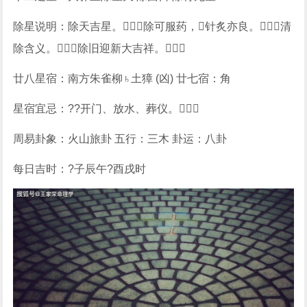
除星说明：除天吉星。除可服药，针炙亦良。清
除含义。除旧迎新大吉祥。
廿八星宿：南方朱雀柳♄土獐 (凶) 廿七宿：角
星宿宜忌：??开门、放水、葬仪。
周易卦象：火山旅卦 五行：三木 卦运：八卦
每日吉时：?子辰午?酉戌时