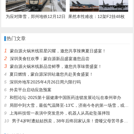
为应对降雪，郑州地铁12月12日
果然本性难改：12架F2挂48枚
将调整城郊线行车计划
导弹升空，日本演练“偷袭”辽宁
舰？
热门文章
1
蒙自源火锅米线双星闪耀，邀您共享辣爽夏日盛宴！
2
深圳美食狂欢季：蒙自源新品盛宴邀您品尝
3
蒙自源火锅米线新品尝鲜季，邀您共享味蕾盛宴！
4
夏日燃情，蒙自源深圳站邀您共赴美食盛宴！
5
深圳外地车2025年4月26日周六限行吗
6
外卖平台启动应急预案
7
和熙论坛·2025第十届健康中国医药连锁发展论坛在泰州举办
8
局部中到大雪，最低气温降至-13℃，济南今冬的第一场雪，或跟去年同一时间！
9
上海科技馆一表演中突发意外，机器人从高处坠落摔毁
10
男子4岁时遭姑姑拐卖，38年后终回家认亲！聋哑父母苦寻多年，母亲已抱憾离世丨红星寻人