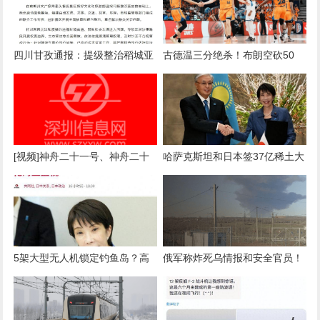
四川甘孜通报：提级整治稻城亚
古德温三分绝杀！布朗空砍50
丁景区问题
分！上海男篮总决赛两连胜
[视频]神舟二十一号、神舟二十
哈萨克斯坦和日本签37亿稀土大
三号航天员乘组进行在轨交接 东
单，发现运输是个大难题，托卡
风着陆场完成最后一次全系统综
耶夫赶往俄罗斯摊牌
合演练
5架大型无人机锁定钓鱼岛？高
俄军称炸死乌情报和安全官员！
市通告全球：要与中国打持久战
乌军：用“风暴阴影”导弹击中俄
炼油厂