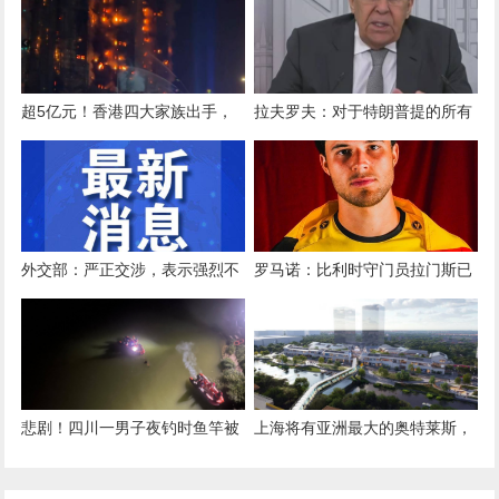
不够
超5亿元！香港四大家族出手，
拉夫罗夫：对于特朗普提的所有
马云、雷军与腾讯、阿里、安踏
调解建议，泽连斯基都说“不”
等企业紧急驰援香港大埔
外交部：严正交涉，表示强烈不
罗马诺：比利时守门员拉门斯已
满
同意加盟曼联，转会费2000万欧
悲剧！四川一男子夜钓时鱼竿被
上海将有亚洲最大的奥特莱斯，
鱼拖走，下河捞鱼竿时不幸溺亡
预计2026年竣工