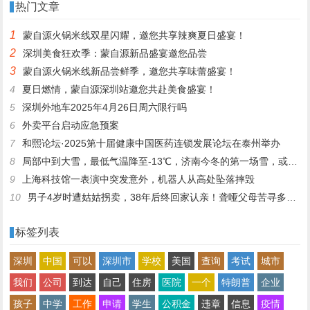
热门文章
1
蒙自源火锅米线双星闪耀，邀您共享辣爽夏日盛宴！
2
深圳美食狂欢季：蒙自源新品盛宴邀您品尝
3
蒙自源火锅米线新品尝鲜季，邀您共享味蕾盛宴！
4
夏日燃情，蒙自源深圳站邀您共赴美食盛宴！
5
深圳外地车2025年4月26日周六限行吗
6
外卖平台启动应急预案
7
和熙论坛·2025第十届健康中国医药连锁发展论坛在泰州举办
8
局部中到大雪，最低气温降至-13℃，济南今冬的第一场雪，或跟去年同一时间！
9
上海科技馆一表演中突发意外，机器人从高处坠落摔毁
10
男子4岁时遭姑姑拐卖，38年后终回家认亲！聋哑父母苦寻多年，母亲已抱憾离世丨红星寻人
标签列表
深圳
中国
可以
深圳市
学校
美国
查询
考试
城市
我们
公司
到达
自己
住房
医院
一个
特朗普
企业
孩子
中学
工作
申请
学生
公积金
违章
信息
疫情