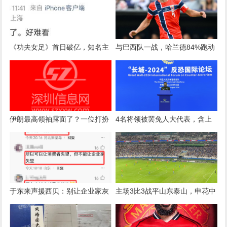
《功夫女足》首日破亿，知名主
与巴西队一战，哈兰德84%跑动
持人开喷：好难看！
都是慢速移动，“散步”比例甚至
高于梅西
伊朗最高领袖露面了？一位打扮
4名将领被罢免人大代表，含上
奇特的神秘男子，现身哈梅内伊
将王春宁
葬礼！
于东来声援西贝：别让企业家灰
主场3比3战平山东泰山，申花中
了心！网友回怼：也别让消费者
超争冠关键战又掉链子
伤了心