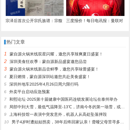
宗泽后首次公开宗氏族谱：宗馥
三度报价！每日电讯报：曼联对
莉不存在未公开的兄妹
姆贝莫报价比最初高了2000万英
镑
热门文章
1
蒙自源火锅米线双星闪耀，邀您共享辣爽夏日盛宴！
2
深圳美食狂欢季：蒙自源新品盛宴邀您品尝
3
蒙自源火锅米线新品尝鲜季，邀您共享味蕾盛宴！
4
夏日燃情，蒙自源深圳站邀您共赴美食盛宴！
5
深圳外地车2025年4月26日周六限行吗
6
外卖平台启动应急预案
7
和熙论坛·2025第十届健康中国医药连锁发展论坛在泰州举办
8
局部中到大雪，最低气温降至-13℃，济南今冬的第一场雪，或跟去年同一时间！
9
上海科技馆一表演中突发意外，机器人从高处坠落摔毁
10
男子4岁时遭姑姑拐卖，38年后终回家认亲！聋哑父母苦寻多年，母亲已抱憾离世丨红星寻人