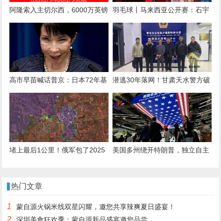
阿隆索入主切尔西，6000万英镑
羽毛球丨马来西亚公开赛：石宇
后卫库库雷利亚被曝“1000%”离
奇晋级决赛
队：新帅首考即至？
高市早苗喊话普京：日本72年基
潜逃30年落网！甘肃天水警方破
业，绝不能毁中方手上，想去克
获一起命案积案
宫面谈！
堵上最后1公里！俄军包了2025
美国多州绕开特朗普，独立自主
年最大饺子，300名敢死队攻占
与中国打交道，希望维持合作，
红军城
免遭反制！
热门文章
1
蒙自源火锅米线双星闪耀，邀您共享辣爽夏日盛宴！
2
深圳美食狂欢季：蒙自源新品盛宴邀您品尝