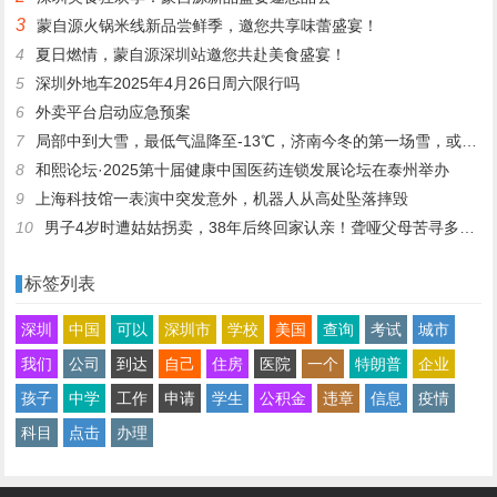
3
蒙自源火锅米线新品尝鲜季，邀您共享味蕾盛宴！
4
夏日燃情，蒙自源深圳站邀您共赴美食盛宴！
5
深圳外地车2025年4月26日周六限行吗
6
外卖平台启动应急预案
7
局部中到大雪，最低气温降至-13℃，济南今冬的第一场雪，或跟去年同一时间！
8
和熙论坛·2025第十届健康中国医药连锁发展论坛在泰州举办
9
上海科技馆一表演中突发意外，机器人从高处坠落摔毁
10
男子4岁时遭姑姑拐卖，38年后终回家认亲！聋哑父母苦寻多年，母亲已抱憾离世丨红星寻人
标签列表
深圳
中国
可以
深圳市
学校
美国
查询
考试
城市
我们
公司
到达
自己
住房
医院
一个
特朗普
企业
孩子
中学
工作
申请
学生
公积金
违章
信息
疫情
科目
点击
办理