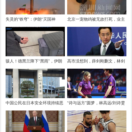
失灵的“铁穹”：伊朗“灭国神
北京一宠物鸡被无故打死，业主
器”首战封神，带来巨大灾难
连日喇叭公放追凶
骇人！德黑兰降下“黑雨”，伊朗
高市没想到，薛剑刚删文，林剑
专家：美以蓄意制造灾难
又对日本下通牒！如果日本真敢
胡来，那就别怪中国不客气
中国公民在日本安全环境持续恶
“诗与远方”圆梦，林高远/刘诗雯
化，外交部提醒近期避免前往
摘得全运会乒乓球混双金牌