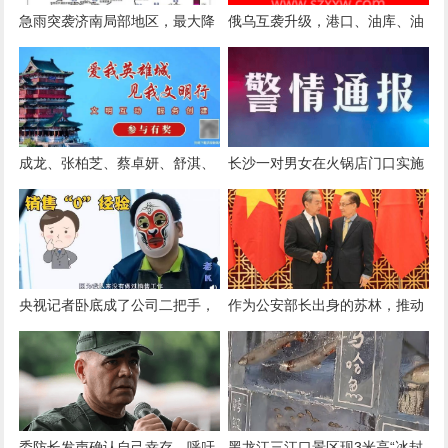
急雨突袭济南局部地区，最大降
俄乌互袭升级，港口、油库、油
雨量25.1毫米
轮接连遭袭：俄军空袭敖德萨军
用设施，乌方超400架无人机突
袭莫斯科
成龙、张柏芝、蔡卓妍、舒淇、
长沙一对男女在火锅店门口实施
陈妍希、莫文蔚、霍汶希、严屹
不雅行为！被采取刑事强制措施
宽、此沙等艺人悼念谢贤
央视记者卧底成了公司二把手，
作为公安部长出身的苏林，推动
收入暴涨，手下多了十几个小
与中方建立“3+3”机制，中越给
弟，领导怕他叛变天天嘘寒问
世界打了个样
暖……
委防长发声确认自己幸存，呼吁
黑龙江三江口景区现3米高“冰封