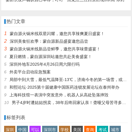
全国人民保持冷静：我们将获胜
鱼墙”，中华鲟等20余种江鱼
成“冰琥珀”，去年这些鱼展后还
热门文章
被竞拍
1
蒙自源火锅米线双星闪耀，邀您共享辣爽夏日盛宴！
2
深圳美食狂欢季：蒙自源新品盛宴邀您品尝
3
蒙自源火锅米线新品尝鲜季，邀您共享味蕾盛宴！
4
夏日燃情，蒙自源深圳站邀您共赴美食盛宴！
5
深圳外地车2025年4月26日周六限行吗
6
外卖平台启动应急预案
7
局部中到大雪，最低气温降至-13℃，济南今冬的第一场雪，或跟去年同一时间！
8
和熙论坛·2025第十届健康中国医药连锁发展论坛在泰州举办
9
上海科技馆一表演中突发意外，机器人从高处坠落摔毁
10
男子4岁时遭姑姑拐卖，38年后终回家认亲！聋哑父母苦寻多年，母亲已抱憾离世丨红星寻人
标签列表
深圳
中国
可以
深圳市
学校
美国
查询
考试
城市