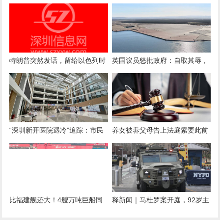
场，王毅已挂掉电话，伊朗送中
片这一关键难题
方2字
特朗普突然发话，留给以色列时
英国议员怒批政府：自取其辱，
间不多了，内塔尼亚胡还想铤而
回头还得买中国涡轮机
走险！
“深圳新开医院遇冷”追踪：市民
养女被养父母告上法庭索要此前
追问新华医院产科何时开
赠与的购房购车款400余万元 一
审法院驳回
比福建舰还大！4艘万吨巨船同
释新闻｜马杜罗案开庭，92岁主
时出坞，美这才明白，输给中国
审法官和辩护律师都是什么来