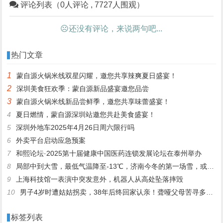
评论列表（0人评论 , 7727人围观）
☹还没有评论，来说两句吧...
热门文章
1
蒙自源火锅米线双星闪耀，邀您共享辣爽夏日盛宴！
2
深圳美食狂欢季：蒙自源新品盛宴邀您品尝
3
蒙自源火锅米线新品尝鲜季，邀您共享味蕾盛宴！
4
夏日燃情，蒙自源深圳站邀您共赴美食盛宴！
5
深圳外地车2025年4月26日周六限行吗
6
外卖平台启动应急预案
7
和熙论坛·2025第十届健康中国医药连锁发展论坛在泰州举办
8
局部中到大雪，最低气温降至-13℃，济南今冬的第一场雪，或跟去年同一时间！
9
上海科技馆一表演中突发意外，机器人从高处坠落摔毁
10
男子4岁时遭姑姑拐卖，38年后终回家认亲！聋哑父母苦寻多年，母亲已抱憾离世丨红星寻人
标签列表