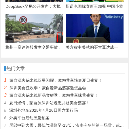
DeepSeek罕见公开发声：大概
斯诺克国锦赛新王加冕 中国小将
10-20年时间，AI可能会取代绝
吴宜泽南京登顶夺生涯首冠
大多数人类工作，这不是危言耸
听
梅州一高速路段发生交通事故，
美方称中美就购买大豆达成一
有车辆轮胎脱落
致，将就TikTok达成最终协议，
外交部回应
热门文章
1
蒙自源火锅米线双星闪耀，邀您共享辣爽夏日盛宴！
2
深圳美食狂欢季：蒙自源新品盛宴邀您品尝
3
蒙自源火锅米线新品尝鲜季，邀您共享味蕾盛宴！
4
夏日燃情，蒙自源深圳站邀您共赴美食盛宴！
5
深圳外地车2025年4月26日周六限行吗
6
外卖平台启动应急预案
7
局部中到大雪，最低气温降至-13℃，济南今冬的第一场雪，或跟去年同一时间！