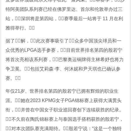
特阿美团队系列赛已经在佛罗里达、首尔和伦敦举办过三
站，深圳将是第四站，赛季最后一站将于 11 月在利
雅得举行。
据了解，此次赛事吸引了众多中国顶尖球员和一
众优秀的LPGA选手参赛，目前世界排名第四的殷若宁
将首次亮相该系列赛，巴黎奥运铜牌得主林希妤也将力
争卫冕。包括艾莉森·李、何沐妮和尹天琪也已确认参
赛。
年仅21岁、世界排名第四的殷若宁已拥有辉煌的职业生
涯。她在2023 KPMG女子PGA锦标赛上获得大满贯头
衔，并曾在中国女子职业巡回赛创下连续获胜的纪录。
不久前在陶氏锦标赛上与泰国选手搭档获胜的殷若宁，
对本次团队赛充满期待。殷若宁说：“这是一个独特