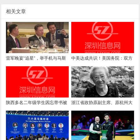
相关文章
雷军晚宴“追星”，举手机与马斯
中美达成共识！美国务院：双方
克合影，马斯克眨眼配合
都同意，霍尔木兹海峡不能收通
行费
陕西多名二年级学生因忘带书被
浙江省政协原副主席、原杭州大
老师连扇巴掌，有孩子耳朵出
学校长薛艳庄逝世，享年96岁
血！校方回应