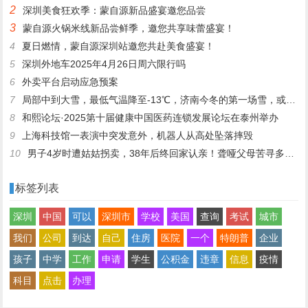
2
深圳美食狂欢季：蒙自源新品盛宴邀您品尝
3
蒙自源火锅米线新品尝鲜季，邀您共享味蕾盛宴！
4
夏日燃情，蒙自源深圳站邀您共赴美食盛宴！
5
深圳外地车2025年4月26日周六限行吗
6
外卖平台启动应急预案
7
局部中到大雪，最低气温降至-13℃，济南今冬的第一场雪，或跟去年同一时间！
8
和熙论坛·2025第十届健康中国医药连锁发展论坛在泰州举办
9
上海科技馆一表演中突发意外，机器人从高处坠落摔毁
10
男子4岁时遭姑姑拐卖，38年后终回家认亲！聋哑父母苦寻多年，母亲已抱憾离世丨红星寻人
标签列表
深圳
中国
可以
深圳市
学校
美国
查询
考试
城市
我们
公司
到达
自己
住房
医院
一个
特朗普
企业
孩子
中学
工作
申请
学生
公积金
违章
信息
疫情
科目
点击
办理