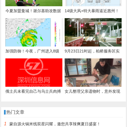
今夏加盟曼城！谢尔基助攻数据
14级大风+特大暴雨逼近惠州！
惊人，63场比赛追平萨卡记录
这个时间段最凶猛
加强防御！今夜，广州进入8级
9月23日21时起，柏桥服务区实
风圈！明天9时，“桦加沙”距离广
施临时全域封闭
州最近！
俄士兵未看完自己与乌士兵肉搏
女儿整理父亲遗物时，意外发现
影像就落泪：我受不了再看一遍
500多万用于保健品和医疗项
目！
热门文章
1
蒙自源火锅米线双星闪耀，邀您共享辣爽夏日盛宴！