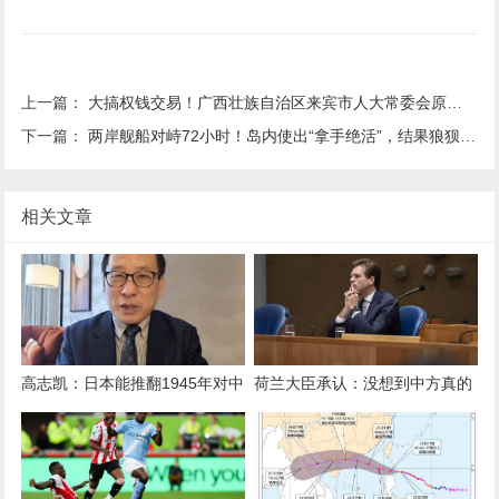
上一篇：
大搞权钱交易！广西壮族自治区来宾市人大常委会原党组书记、主任韦平被“双开”
下一篇：
两岸舰船对峙72小时！岛内使出“拿手绝活”，结果狼狈收场
相关文章
高志凯：日本能推翻1945年对中
荷兰大臣承认：没想到中方真的
国投降的承诺，也能推翻对美国
叫停芯片出口，措手不及
的承诺