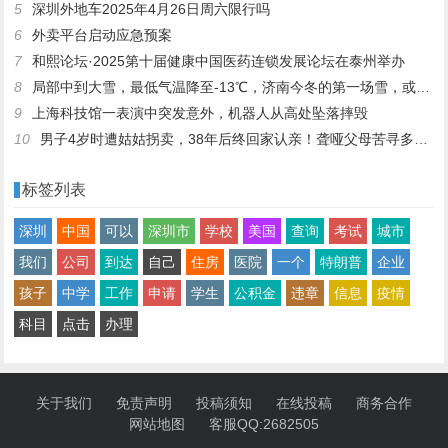
5
深圳外地车2025年4月26日周六限行吗
6
外卖平台启动应急预案
7
和熙论坛·2025第十届健康中国医药连锁发展论坛在泰州举办
8
局部中到大雪，最低气温降至-13℃，济南今冬的第一场雪，或跟去年同一时间！
9
上海科技馆一表演中突发意外，机器人从高处坠落摔毁
10
男子4岁时遭姑姑拐卖，38年后终回家认亲！聋哑父母苦寻多年，母亲已抱憾离世丨红星寻人
标签列表
深圳
中国
可以
深圳市
学校
美国
查询
考试
城市
我们
公司
到达
自己
住房
医院
一个
特朗普
企业
孩子
中学
工作
申请
学生
公积金
违章
信息
疫情
科目
点击
办理
关于我们
免责声明
投稿须知
在线投稿
商务合作
网站地图
客服QQ:2682505