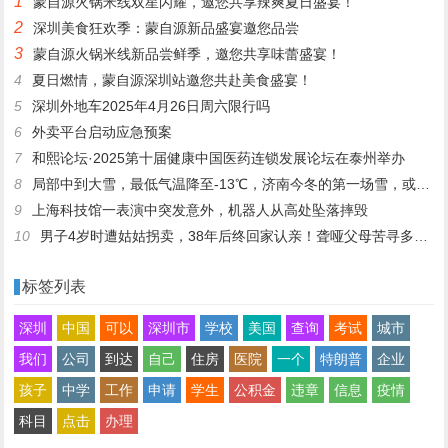
1
蒙自源火锅米线双星闪耀，邀您共享辣爽夏日盛宴！
2
深圳美食狂欢季：蒙自源新品盛宴邀您品尝
3
蒙自源火锅米线新品尝鲜季，邀您共享味蕾盛宴！
4
夏日燃情，蒙自源深圳站邀您共赴美食盛宴！
5
深圳外地车2025年4月26日周六限行吗
6
外卖平台启动应急预案
7
和熙论坛·2025第十届健康中国医药连锁发展论坛在泰州举办
8
局部中到大雪，最低气温降至-13℃，济南今冬的第一场雪，或跟去年同一时间！
9
上海科技馆一表演中突发意外，机器人从高处坠落摔毁
10
男子4岁时遭姑姑拐卖，38年后终回家认亲！聋哑父母苦寻多年，母亲已抱憾离世丨红星寻人
标签列表
深圳
中国
可以
深圳市
学校
美国
查询
考试
城市
我们
公司
到达
自己
住房
医院
一个
特朗普
企业
孩子
中学
工作
申请
学生
公积金
违章
信息
疫情
科目
点击
办理