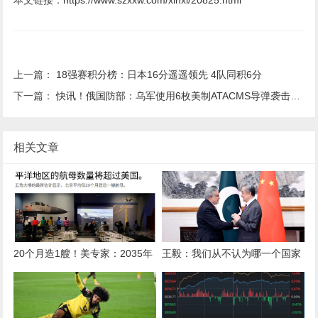
本文链接：
https://www.szxxw.com/xinxi/20825.html
上一篇：
18强赛积分榜：日本16分遥遥领先 4队同积6分
下一篇：
快讯！俄国防部：乌军使用6枚美制ATACMS导弹袭击布良斯克州目标
相关文章
20个月造1艘！美专家：2035年
王毅：我们从不认为哪一个国家
中国坐拥7艘航母，在太平洋超
可以充当国际警察
越美军