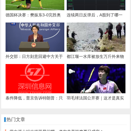
德国杯决赛：樊振东3-0完胜奥
连续两日反弹后，A股到了哪一
恰洛夫，萨尔布吕肯大比分1-0
步？明天，注意这个变化
领先背后的故事与战术分析
外交部：日方刻意回避中方关于
都江堰一水库被放生万斤外来物
收回错误言论要求 企图蒙混过关
种埃及塘鲺？官方澄清：已进行
阻止和打捞，经鉴定是本地八须
鲶
条件降低，普京告诉特朗普：只
羽毛球法国公开赛｜这才是真实
要乌克兰放弃这个地方，就停
的陈雨菲 力克山口茜进四强
火？
热门文章