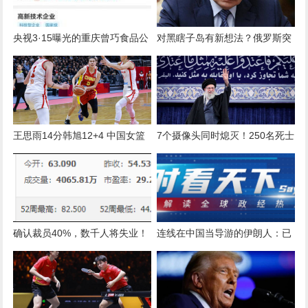
央视3·15曝光的重庆曾巧食品公
对黑瞎子岛有新想法？俄罗斯突
司系高新技术企业 此前多次因食
然加速建口岸，立下了为期3年
品安全被处罚
的“军令状”
王思雨14分韩旭12+4 中国女篮
7个摄像头同时熄灭！250名死士
胜捷克获世界杯资格
突袭哈梅内伊总部，100人被杀
确认裁员40%，数千人将失业！
连线在中国当导游的伊朗人：已
股价暴涨
联系不上家人，我很担心他们