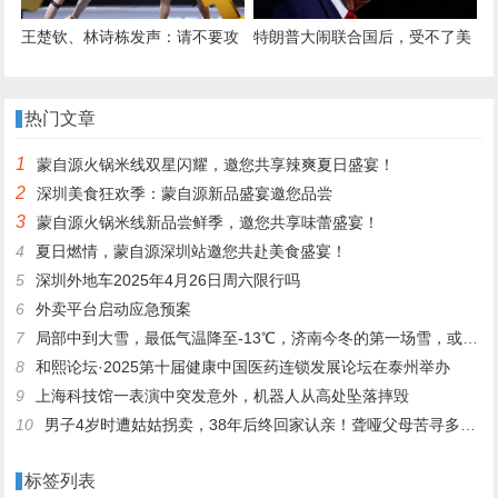
王楚钦、林诗栋发声：请不要攻
特朗普大闹联合国后，受不了美
击运动员！
国的冯德莱恩，对中国的态度转
变，完全没了盛气凌人的样子
热门文章
1
蒙自源火锅米线双星闪耀，邀您共享辣爽夏日盛宴！
2
深圳美食狂欢季：蒙自源新品盛宴邀您品尝
3
蒙自源火锅米线新品尝鲜季，邀您共享味蕾盛宴！
4
夏日燃情，蒙自源深圳站邀您共赴美食盛宴！
5
深圳外地车2025年4月26日周六限行吗
6
外卖平台启动应急预案
7
局部中到大雪，最低气温降至-13℃，济南今冬的第一场雪，或跟去年同一时间！
8
和熙论坛·2025第十届健康中国医药连锁发展论坛在泰州举办
9
上海科技馆一表演中突发意外，机器人从高处坠落摔毁
10
男子4岁时遭姑姑拐卖，38年后终回家认亲！聋哑父母苦寻多年，母亲已抱憾离世丨红星寻人
标签列表