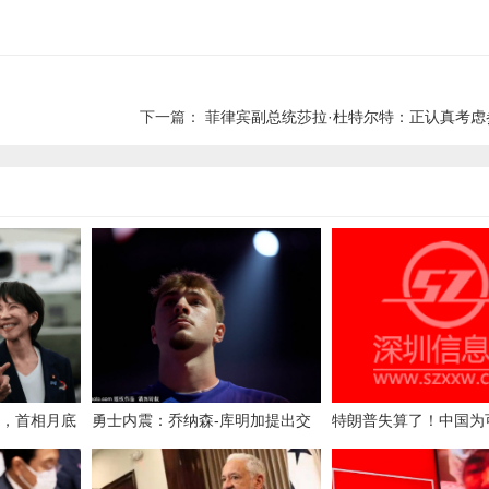
下一篇：
菲律宾副总统莎拉·杜特尔特：正认真考虑参加202
”，首相月底
勇士内震：乔纳森-库明加提出交
特朗普失算了！中国为
上李在明，中
易请求，管理层面临关键抉择
的“大战”办了一场史无