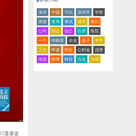
深圳
中国
可以
深圳市
学校
美国
查询
考试
城市
我们
公司
到达
自己
住房
医院
一个
特朗普
企业
孩子
中学
工作
申请
学生
公积金
违章
信息
疫情
科目
点击
办理
显著促