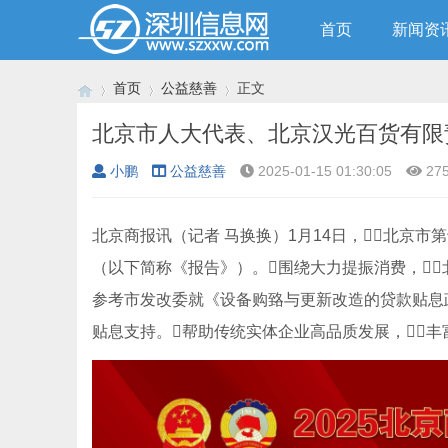
首页
新闻资
首页
公益慈善
正文
小鹏
公益慈善
2025-01-15 01:30:05
27
›
›
›
北京商报讯（记者 马换换）1月14日，北京
（以下简称《报告》）。围绕大力提振消费，
参考市发改委就《设备购臵与更新改造的贷款贴息政
贴息支持。帮助传统实体企业高品质发展，丰