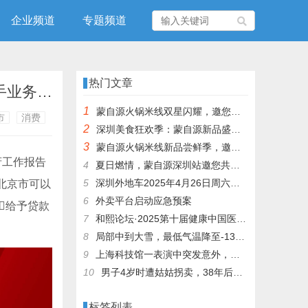
企业频道
专题频道
热门文章
北京市人大代表、北京汉光百货有限责任公司董事长王小雨：建议对企业的自营买手业务，设置专项贷款项目，给予贷款贴息支持
1
蒙自源火锅米线双星闪耀，邀您共享辣爽夏日盛宴！
市
消费
2
深圳美食狂欢季：蒙自源新品盛宴邀您品尝
3
蒙自源火锅米线新品尝鲜季，邀您共享味蕾盛宴！
府工作报告
4
夏日燃情，蒙自源深圳站邀您共赴美食盛宴！
5
深圳外地车2025年4月26日周六限行吗
北京市可以
6
外卖平台启动应急预案
给予贷款
7
和熙论坛·2025第十届健康中国医药连锁发展论坛在泰州举办
8
局部中到大雪，最低气温降至-13℃，济南今冬的第一场雪，或跟去年同一时间！
9
上海科技馆一表演中突发意外，机器人从高处坠落摔毁
10
男子4岁时遭姑姑拐卖，38年后终回家认亲！聋哑父母苦寻多年，母亲已抱憾离世丨红星寻人
标签列表