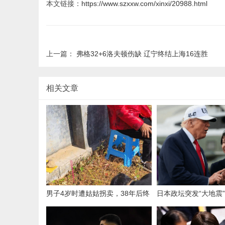
本文链接：
https://www.szxxw.com/xinxi/20988.html
上一篇：
弗格32+6洛夫顿伤缺 辽宁终结上海16连胜
相关文章
男子4岁时遭姑姑拐卖，38年后终
日本政坛突发“大地震
回家认亲！聋哑父母苦寻多年，母
或换人？高市早苗找