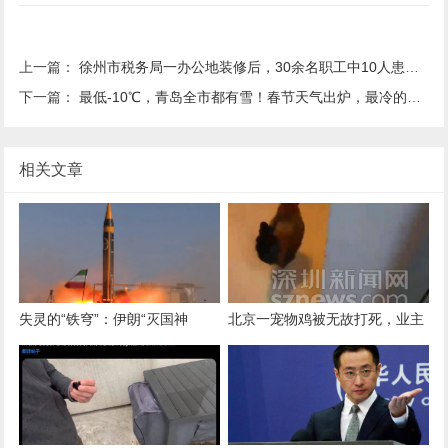
上一篇：
徐州市税务局一办公地装修后，30余名职工中10人患癌 一职工起诉单位二审被驳回
下一篇：
最低-10℃，青岛全市都有雪！春节天气出炉，最冷的时间就在……
相关文章
失灵的“铁穹”：伊朗“灭国神
北京一宠物鸡被无故打死，业主
器”首战封神，带来巨大灾难
连日喇叭公放追凶