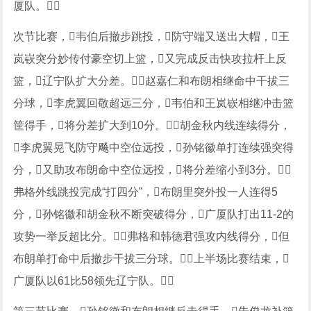
厦队。
次节比赛，韦伯后撤步跳投，防守端又送出大帽，王
岚嵚突分妙传付豪空切上篮，又完成反击快攻拉杆上反
篮，辽宁队扩大分差。赵嘉仁和布朗相继命中干拔三
分球，李虎翼回敬超远三分，韦伯和王岚嵚相继冲击篮
筐得手，将分差扩大到10分。胡金秋内线连续得分，
李虎翼晃飞防守飚中空位远投，孙铭徽单打连续强突得
分，又助攻布朗命中空位远投，将分差缩小到3分。
弗格外线跳投完成“打四分”，布朗里突外投一人连得5
分，孙铭徽和胡金秋不断突破得分，广厦队打出11-2的
攻势一举反超比分。弗格和韩德君强攻内线得分，但
布朗单打命中后撤步干拔三分球。上半场比赛结束，
广厦队以61比58领先辽宁队。