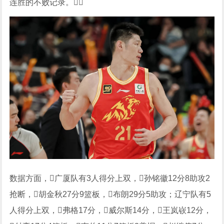
连胜的不败记录。
数据方面，广厦队有3人得分上双，孙铭徽12分8助攻2
抢断，胡金秋27分9篮板，布朗29分5助攻；辽宁队有5
人得分上双，弗格17分，威尔斯14分，王岚嵚12分，