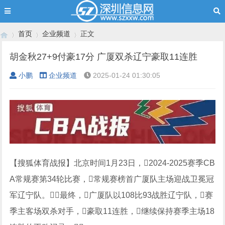
首页
企业频道
正文
胡金秋27+9付豪17分 广厦双杀辽宁豪取11连胜
小鹏
企业频道
2025-01-24 01:30:05
›
›
›
【搜狐体育战报】北京时间1月23日，2024-2025赛季CB
A常规赛第34轮比赛，常规赛榜首广厦队主场迎战卫冕冠
军辽宁队。最终，广厦队以108比93战胜辽宁队，赛
季主客场双杀对手，豪取11连胜，继续保持赛季主场18