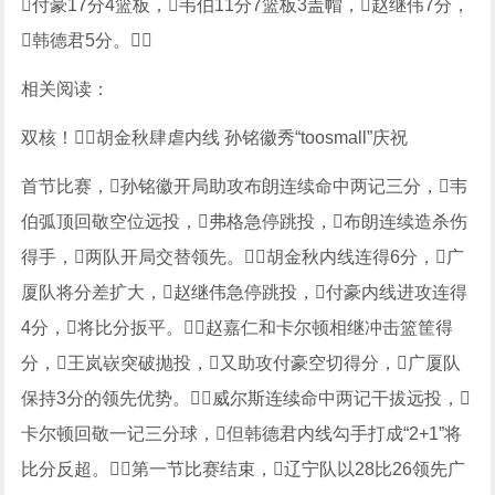
付豪17分4篮板，韦伯11分7篮板3盖帽，赵继伟7分，
韩德君5分。
相关阅读：
双核！胡金秋肆虐内线 孙铭徽秀“toosmall”庆祝
首节比赛，孙铭徽开局助攻布朗连续命中两记三分，韦
伯弧顶回敬空位远投，弗格急停跳投，布朗连续造杀伤
得手，两队开局交替领先。胡金秋内线连得6分，广
厦队将分差扩大，赵继伟急停跳投，付豪内线进攻连得
4分，将比分扳平。赵嘉仁和卡尔顿相继冲击篮筐得
分，王岚嵚突破抛投，又助攻付豪空切得分，广厦队
保持3分的领先优势。威尔斯连续命中两记干拔远投，
卡尔顿回敬一记三分球，但韩德君内线勾手打成“2+1”将
比分反超。第一节比赛结束，辽宁队以28比26领先广