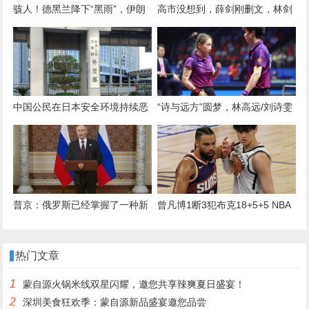
骇人！德黑兰降下“黑雨”，伊朗
高市没想到，薛剑刚删文，林剑
专家：美以蓄意制造灾难
又对日本下通牒！如果日本真敢
胡来，那就别怪中国不客气
中国公民在日本安全环境持续恶
“诗与远方”圆梦，林高远/刘诗雯
化，外交部提醒近期避免前往
摘得全运会乒乓球混双金牌
普京：俄罗斯已经掌握了一种新
曾凡博1断3犯布克18+5+5 NBA
型武器，将在近期向外界展示
中国赛太阳加时胜篮网
热门文章
1
蒙自源火锅米线双星闪耀，邀您共享辣爽夏日盛宴！
2
深圳美食狂欢季：蒙自源新品盛宴邀您品尝