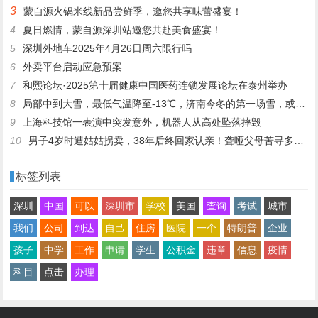
3
蒙自源火锅米线新品尝鲜季，邀您共享味蕾盛宴！
4
夏日燃情，蒙自源深圳站邀您共赴美食盛宴！
5
深圳外地车2025年4月26日周六限行吗
6
外卖平台启动应急预案
7
和熙论坛·2025第十届健康中国医药连锁发展论坛在泰州举办
8
局部中到大雪，最低气温降至-13℃，济南今冬的第一场雪，或跟去年同一时间！
9
上海科技馆一表演中突发意外，机器人从高处坠落摔毁
10
男子4岁时遭姑姑拐卖，38年后终回家认亲！聋哑父母苦寻多年，母亲已抱憾离世丨红星寻人
标签列表
深圳
中国
可以
深圳市
学校
美国
查询
考试
城市
我们
公司
到达
自己
住房
医院
一个
特朗普
企业
孩子
中学
工作
申请
学生
公积金
违章
信息
疫情
科目
点击
办理