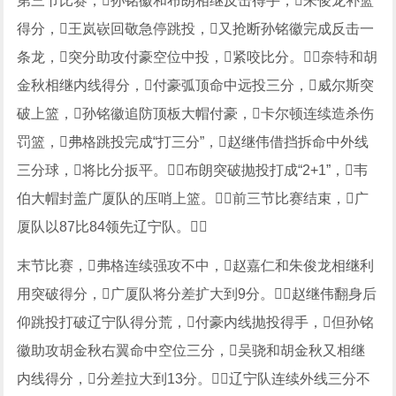
第三节比赛，孙铭徽和布朗相继反击得手，朱俊龙补篮
得分，王岚嵚回敬急停跳投，又抢断孙铭徽完成反击一
条龙，突分助攻付豪空位中投，紧咬比分。奈特和胡
金秋相继内线得分，付豪弧顶命中远投三分，威尔斯突
破上篮，孙铭徽追防顶板大帽付豪，卡尔顿连续造杀伤
罚篮，弗格跳投完成“打三分”，赵继伟借挡拆命中外线
三分球，将比分扳平。布朗突破抛投打成“2+1”，韦
伯大帽封盖广厦队的压哨上篮。前三节比赛结束，广
厦队以87比84领先辽宁队。
末节比赛，弗格连续强攻不中，赵嘉仁和朱俊龙相继利
用突破得分，广厦队将分差扩大到9分。赵继伟翻身后
仰跳投打破辽宁队得分荒，付豪内线抛投得手，但孙铭
徽助攻胡金秋右翼命中空位三分，吴骁和胡金秋又相继
内线得分，分差拉大到13分。辽宁队连续外线三分不