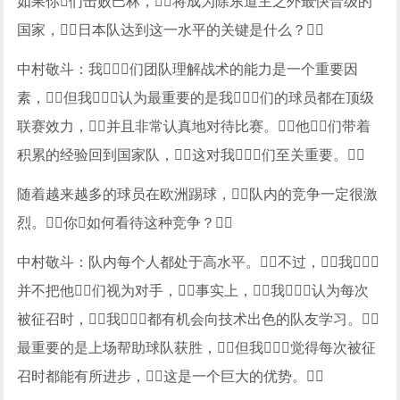
如果你们击败巴林，将成为除东道主之外最快晋级的
国家，日本队达到这一水平的关键是什么？
中村敬斗：我们团队理解战术的能力是一个重要因
素，但我认为最重要的是我们的球员都在顶级
联赛效力，并且非常认真地对待比赛。他们带着
积累的经验回到国家队，这对我们至关重要。
随着越来越多的球员在欧洲踢球，队内的竞争一定很激
烈。你如何看待这种竞争？
中村敬斗：队内每个人都处于高水平。不过，我
并不把他们视为对手，事实上，我认为每次
被征召时，我都有机会向技术出色的队友学习。
最重要的是上场帮助球队获胜，但我觉得每次被征
召时都能有所进步，这是一个巨大的优势。