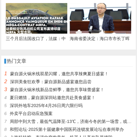
位邻居“大打出手”！
议，3连胜梦碎
三个月后法国改口了，法媒：中
海南省委决定：海口市市长丁晖
国造导弹命中印军阵风，但没打
交流到其他岗位任职，张勇到海
下来
口任职
热门文章
1
蒙自源火锅米线双星闪耀，邀您共享辣爽夏日盛宴！
2
深圳美食狂欢季：蒙自源新品盛宴邀您品尝
3
蒙自源火锅米线新品尝鲜季，邀您共享味蕾盛宴！
4
夏日燃情，蒙自源深圳站邀您共赴美食盛宴！
5
深圳外地车2025年4月26日周六限行吗
6
外卖平台启动应急预案
7
局部中到大雪，最低气温降至-13℃，济南今冬的第一场雪，或跟去年同一时间！
8
和熙论坛·2025第十届健康中国医药连锁发展论坛在泰州举办