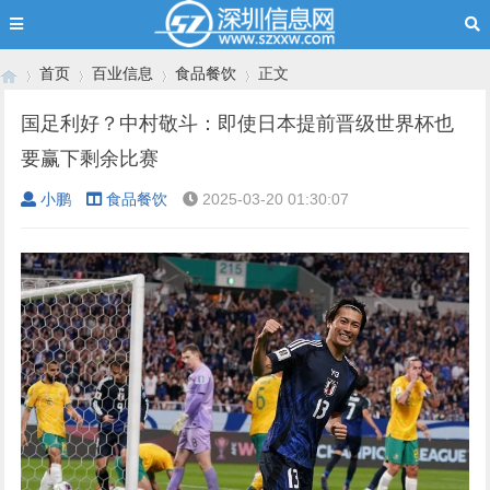
首页
百业信息
食品餐饮
正文
国足利好？中村敬斗：即使日本提前晋级世界杯也
要赢下剩余比赛
›
›
›
›
小鹏
食品餐饮
2025-03-20 01:30:07