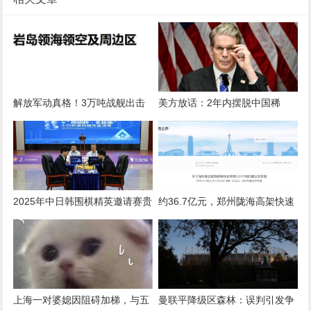
解放军动真格！3万吨战舰出击
美方放话：2年内摆脱中国稀
黄岩岛，054A调转舰炮，随时
土！5国已行动，特朗普下手挺
能开火
快
2025年中日韩围棋精英邀请赛贵
约36.7亿元，郑州陇海高架快速
阳收官 中国棋手丁浩夺冠
路东延批复在即！
上海一对婆媳因阻碍加梯，与五
曼联平降级区森林：误判引发争