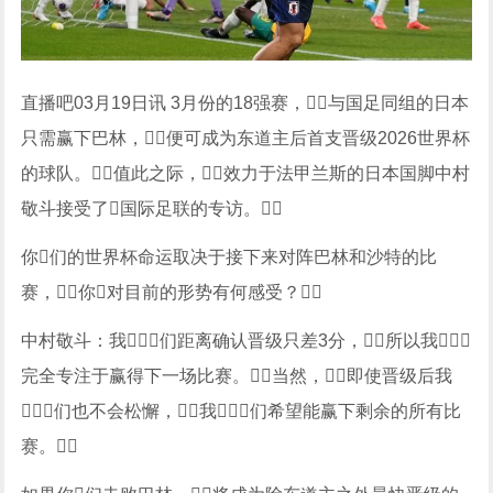
直播吧03月19日讯 3月份的18强赛，与国足同组的日本
只需赢下巴林，便可成为东道主后首支晋级2026世界杯
的球队。值此之际，效力于法甲兰斯的日本国脚中村
敬斗接受了国际足联的专访。
你们的世界杯命运取决于接下来对阵巴林和沙特的比
赛，你对目前的形势有何感受？
中村敬斗：我们距离确认晋级只差3分，所以我
完全专注于赢得下一场比赛。当然，即使晋级后我
们也不会松懈，我们希望能赢下剩余的所有比
赛。