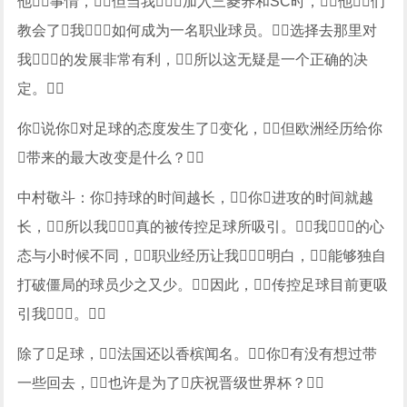
他事情，但当我加入三菱养和SC时，他们
教会了我如何成为一名职业球员。选择去那里对
我的发展非常有利，所以这无疑是一个正确的决
定。
你说你对足球的态度发生了变化，但欧洲经历给你
带来的最大改变是什么？
中村敬斗：你持球的时间越长，你进攻的时间就越
长，所以我真的被传控足球所吸引。我的心
态与小时候不同，职业经历让我明白，能够独自
打破僵局的球员少之又少。因此，传控足球目前更吸
引我。
除了足球，法国还以香槟闻名。你有没有想过带
一些回去，也许是为了庆祝晋级世界杯？