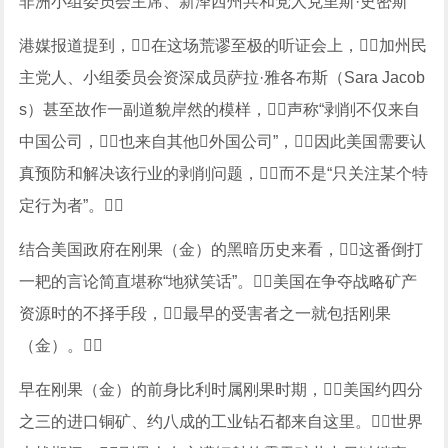
非洲小组委员会主席、新泽西州共和党人克里斯·史密斯
港媒报道提到，在这场荒谬至极的听证会上，加州民
主党人、小组委员会资深成员萨拉·雅各布斯（Sara Jacob
s）甚至故作一副道貌岸然的模样，声称“剥削不仅来自
中国公司，也来自其他外国公司”，因此美国需要认
真预防和解决该行业的剥削问题，而不是“只关注某个特
定行为者”。
结合美国政府在刚果（金）的黑暗历史来看，这番倒打
一耙的言论简直堪称“地狱笑话”。美国在争夺战略矿产
资源时的不择手段，最早的受害者之一就包括刚果
（金）。
早在刚果（金）的前身比利时属刚果时期，美国约四分
之三的进口铜矿、约八成的工业钻石都来自这里。世界