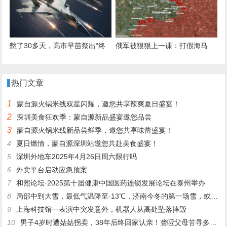
憋了30多天，高市早苗祭出“终
俄军被狠狠上一课：打假海马
极王牌”，真能打击中国经济？
斯，乌军藏地道，靠机器人无人
机作战
热门文章
1
蒙自源火锅米线双星闪耀，邀您共享辣爽夏日盛宴！
2
深圳美食狂欢季：蒙自源新品盛宴邀您品尝
3
蒙自源火锅米线新品尝鲜季，邀您共享味蕾盛宴！
4
夏日燃情，蒙自源深圳站邀您共赴美食盛宴！
5
深圳外地车2025年4月26日周六限行吗
6
外卖平台启动应急预案
7
和熙论坛·2025第十届健康中国医药连锁发展论坛在泰州举办
8
局部中到大雪，最低气温降至-13℃，济南今冬的第一场雪，或跟去年同一时间！
9
上海科技馆一表演中突发意外，机器人从高处坠落摔毁
10
男子4岁时遭姑姑拐卖，38年后终回家认亲！聋哑父母苦寻多年，母亲已抱憾离世丨红星寻人