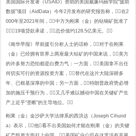
美国国际开发署（USAID）资助的美国威廉玛丽学院“援助
数据”项目（AidData）今年2月发布的研究报告称，在2
000年至2021年间，中方为刚果（金）的钴铜矿批准了
19项贷款承诺，总价值约128.5亿美元。
《南华早报》早前援引分析人士的话称，对于在刚果
（金）已经拥有世界上两座最大钴矿的中国来说，美方
的许多努力恐怕都是白费力气：一方面，美国拿不出任
何切实可行的资源投资方案，替代在这片大陆深耕多
年、已根基深厚的中国；另一方面，特朗普政府势必增
加的施压干预行为，又几乎难以撼动中国在关键矿产生
产上近乎“垄断”的主导地位。
刚果（金）金沙萨大学法律系的西洪达（Joseph Cihund
a）表示，他看不出美国如何才能在刚果（金）的关键
矿产投资方面赶上中国，美国矿业公司在这里没有开展