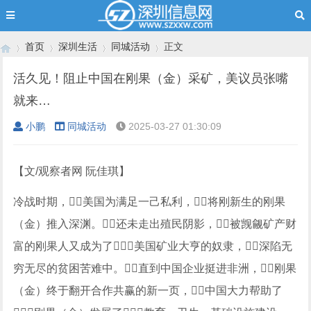
首页
深圳生活
同城活动
正文
活久见！阻止中国在刚果（金）采矿，美议员张嘴
就来…
›
›
›
›
小鹏
同城活动
2025-03-27 01:30:09
【文/观察者网 阮佳琪】
冷战时期，美国为满足一己私利，将刚新生的刚果
（金）推入深渊。还未走出殖民阴影，被觊觎矿产财
富的刚果人又成为了美国矿业大亨的奴隶，深陷无
穷无尽的贫困苦难中。直到中国企业挺进非洲，刚果
（金）终于翻开合作共赢的新一页，中国大力帮助了