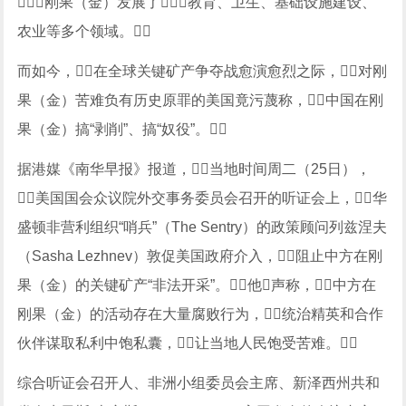
刚果（金）发展了教育、卫生、基础设施建设、
农业等多个领域。
而如今，在全球关键矿产争夺战愈演愈烈之际，对刚
果（金）苦难负有历史原罪的美国竟污蔑称，中国在刚
果（金）搞“剥削”、搞“奴役”。
据港媒《南华早报》报道，当地时间周二（25日），
美国国会众议院外交事务委员会召开的听证会上，华
盛顿非营利组织“哨兵”（The Sentry）的政策顾问列兹涅夫
（Sasha Lezhnev）敦促美国政府介入，阻止中方在刚
果（金）的关键矿产“非法开采”。他声称，中方在
刚果（金）的活动存在大量腐败行为，统治精英和合作
伙伴谋取私利中饱私囊，让当地人民饱受苦难。
综合听证会召开人、非洲小组委员会主席、新泽西州共和