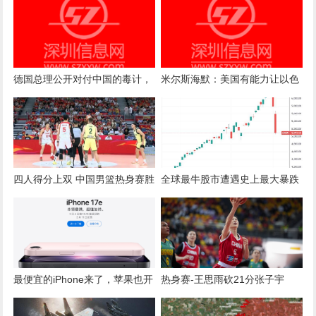
德国总理公开对付中国的毒计，
米尔斯海默：美国有能力让以色
26国都懵了：特朗普都不敢这么
列屈服
做！
四人得分上双 中国男篮热身赛胜
全球最牛股市遭遇史上最大暴跌
澳大利亚队
韩国监管亮出百万亿“稳市弹药”
最便宜的iPhone来了，苹果也开
热身赛-王思雨砍21分张子宇
始“加量不加价”？
10+4 中国女篮加时险胜巴西