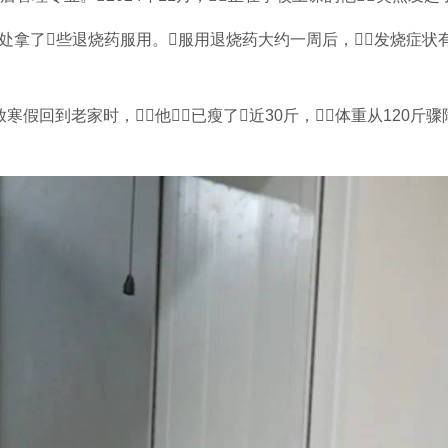
医处拿了些退烧药服用。服用退烧药大约一周后，发烧症状
寒假回到老家时，他已瘦了近30斤，体重从120斤骤降