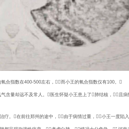
指数在400-500左右，而小王的氧合指数仅有100。
气含量却远不及常人。医生怀疑小王患上了肺结核，且
受治疗。在前往郑州的途中，由于病情过重，小王一度陷入