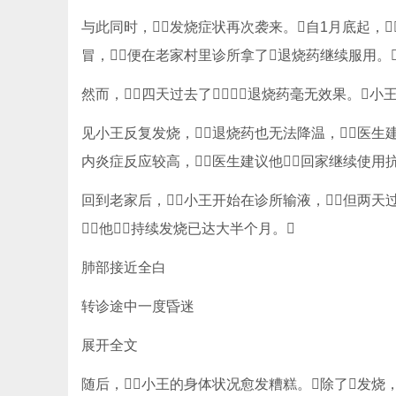
与此同时，发烧症状再次袭来。自1月底起，
冒，便在老家村里诊所拿了退烧药继续服用。
然而，四天过去了，退烧药毫无效果。
见小王反复发烧，退烧药也无法降温，医生建
内炎症反应较高，医生建议他回家继续使用抗
回到老家后，小王开始在诊所输液，但两天过
他持续发烧已达大半个月。
肺部接近全白
转诊途中一度昏迷
展开全文
随后，小王的身体状况愈发糟糕。除了发烧