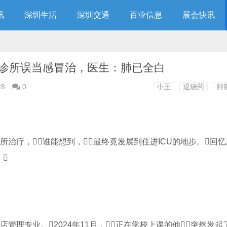
讯
深圳生活
深圳交通
百业信息
展会快讯
诊所误当感冒治，医生：肺已全白
28
0
小王
退烧药
肺
治疗，谁能想到，最终竟发展到住进ICU的地步。回

专业。2024年11月，正在学校上课的他突然发起了