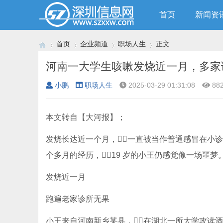
首页
新闻资
首页
企业频道
职场人生
正文
河南一大学生咳嗽发烧近一月，多家
小鹏
职场人生
2025-03-29 01:31:08
88
›
›
›
›
本文转自【大河报】；
发烧长达近一个月，一直被当作普通感冒在小诊所
个多月的经历，19 岁的小王仍感觉像一场噩梦。
发烧近一月
跑遍老家诊所无果
小王来自河南新乡某县，在湖北一所大学攻读酒店管理