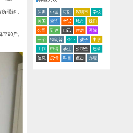
有所缓解，
深圳
中国
可以
深圳市
学校
美国
查询
考试
城市
我们
公司
到达
自己
住房
医院
至90斤。
一个
特朗普
企业
孩子
中学
工作
申请
学生
公积金
违章
信息
疫情
科目
点击
办理