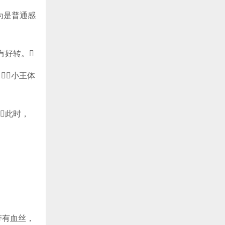
认为是普通感
好转。
小王体
此时，
带有血丝，