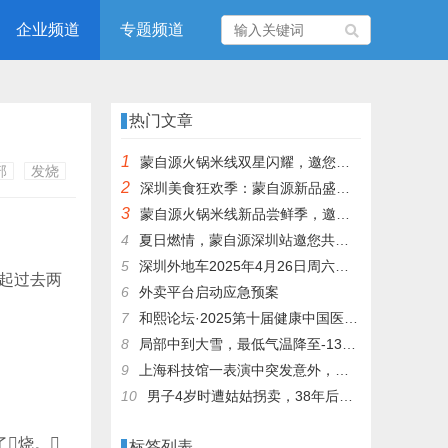
企业频道
专题频道
热门文章
1
蒙自源火锅米线双星闪耀，邀您共享辣爽夏日盛宴！
部
发烧
2
深圳美食狂欢季：蒙自源新品盛宴邀您品尝
3
蒙自源火锅米线新品尝鲜季，邀您共享味蕾盛宴！
4
夏日燃情，蒙自源深圳站邀您共赴美食盛宴！
5
深圳外地车2025年4月26日周六限行吗
忆起过去两
6
外卖平台启动应急预案
7
和熙论坛·2025第十届健康中国医药连锁发展论坛在泰州举办
8
局部中到大雪，最低气温降至-13℃，济南今冬的第一场雪，或跟去年同一时间！
9
上海科技馆一表演中突发意外，机器人从高处坠落摔毁
10
男子4岁时遭姑姑拐卖，38年后终回家认亲！聋哑父母苦寻多年，母亲已抱憾离世丨红星寻人
烧。
标签列表