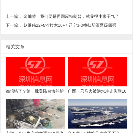
上一篇：
金灿荣：我们要是再回应特朗普，就显得小家子气了
下一篇：
赵继伟22+5沙拉木16+7 辽宁3-0横扫新疆晋级四强
相关文章
都想错了？第一批登陆台海的解
广西一只马犬被洪水冲走失联10
放军部队，可能全是机器人
天，历尽艰险自行回家