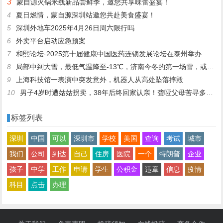
3
蒙自源火锅米线新品尝鲜季，邀您共享味蕾盛宴！
4
夏日燃情，蒙自源深圳站邀您共赴美食盛宴！
5
深圳外地车2025年4月26日周六限行吗
6
外卖平台启动应急预案
7
和熙论坛·2025第十届健康中国医药连锁发展论坛在泰州举办
8
局部中到大雪，最低气温降至-13℃，济南今冬的第一场雪，或跟去年同一时间！
9
上海科技馆一表演中突发意外，机器人从高处坠落摔毁
10
男子4岁时遭姑姑拐卖，38年后终回家认亲！聋哑父母苦寻多年，母亲已抱憾离世丨红星寻人
标签列表
深圳
中国
可以
深圳市
学校
美国
查询
考试
城市
我们
公司
到达
自己
住房
医院
一个
特朗普
企业
孩子
中学
工作
申请
学生
公积金
违章
信息
疫情
科目
点击
办理