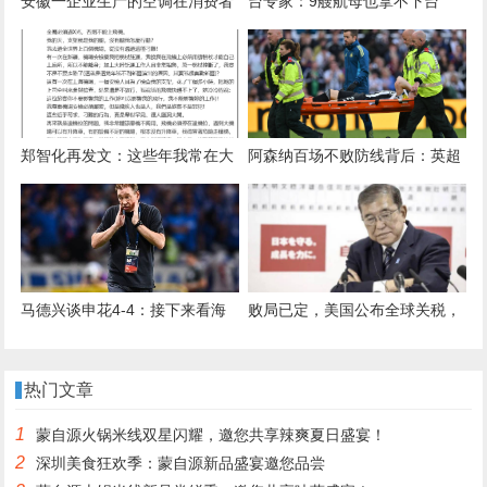
安徽一企业生产的空调在消费者
台专家：9艘航母也拿不下台
维修时爆炸致三人重伤，家属称
湾！鲁比奥叫嚣不会弃台，特朗
电商闭店失联，厂家拒赔
普表态
郑智化再发文：这些年我常在大
阿森纳百场不败防线背后：英超
陆演出，这不是偶发事件
历史第二支球队的荣耀与挑战
马德兴谈申花4-4：接下来看海
败局已定，美国公布全球关税，
港国安蓉城了，这是缩小分差的
6国对特朗普投降，全是中国的
机会
邻居，其中3国牺牲中方利益
热门文章
1
蒙自源火锅米线双星闪耀，邀您共享辣爽夏日盛宴！
2
深圳美食狂欢季：蒙自源新品盛宴邀您品尝