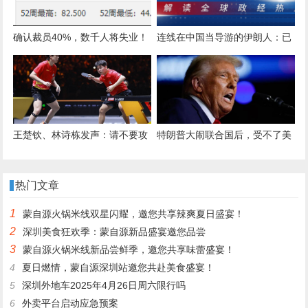
确认裁员40%，数千人将失业！
连线在中国当导游的伊朗人：已
股价暴涨
联系不上家人，我很担心他们
王楚钦、林诗栋发声：请不要攻
特朗普大闹联合国后，受不了美
击运动员！
国的冯德莱恩，对中国的态度转
变，完全没了盛气凌人的样子
热门文章
1
蒙自源火锅米线双星闪耀，邀您共享辣爽夏日盛宴！
2
深圳美食狂欢季：蒙自源新品盛宴邀您品尝
3
蒙自源火锅米线新品尝鲜季，邀您共享味蕾盛宴！
4
夏日燃情，蒙自源深圳站邀您共赴美食盛宴！
5
深圳外地车2025年4月26日周六限行吗
6
外卖平台启动应急预案