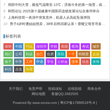
7
局部中到大雪，最低气温降至-13℃，济南今冬的第一场雪，或跟去年同一时间！
8
和熙论坛·2025第十届健康中国医药连锁发展论坛在泰州举办
9
上海科技馆一表演中突发意外，机器人从高处坠落摔毁
10
男子4岁时遭姑姑拐卖，38年后终回家认亲！聋哑父母苦寻多年，母亲已抱憾离世丨红星寻人
标签列表
深圳
中国
可以
深圳市
学校
美国
查询
考试
城市
我们
公司
到达
自己
住房
医院
一个
特朗普
企业
孩子
中学
工作
申请
学生
公积金
违章
信息
疫情
科目
点击
办理
关于我们
免责声明
投稿须知
在线投稿
商务合作
网站地图
客服QQ:2682505
Powered By www.szxxw.com |
粤ICP备17886518号-8
|