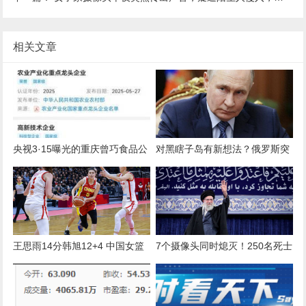
相关文章
央视3·15曝光的重庆曾巧食品公
对黑瞎子岛有新想法？俄罗斯突
司系高新技术企业 此前多次因食
然加速建口岸，立下了为期3年
品安全被处罚
的“军令状”
王思雨14分韩旭12+4 中国女篮
7个摄像头同时熄灭！250名死士
胜捷克获世界杯资格
突袭哈梅内伊总部，100人被杀