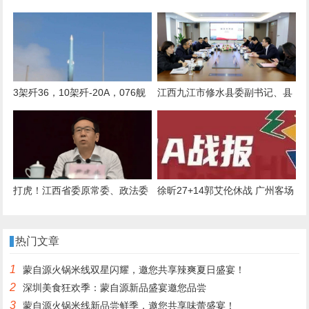
生要为电影做准备，也开始忙了
身群星晚会引质疑 钟祥文旅：东
来东往已退演
3架歼36，10架歼-20A，076舰
江西九江市修水县委副书记、县
三机，鹰击20亮剑，美军摆烂不
长刘婕带队赴武汉天源集团考察
加班了
交流
打虎！江西省委原常委、政法委
徐昕27+14郭艾伦休战 广州客场
原书记尹建业被查
送江苏4连败
热门文章
1
蒙自源火锅米线双星闪耀，邀您共享辣爽夏日盛宴！
2
深圳美食狂欢季：蒙自源新品盛宴邀您品尝
3
蒙自源火锅米线新品尝鲜季，邀您共享味蕾盛宴！