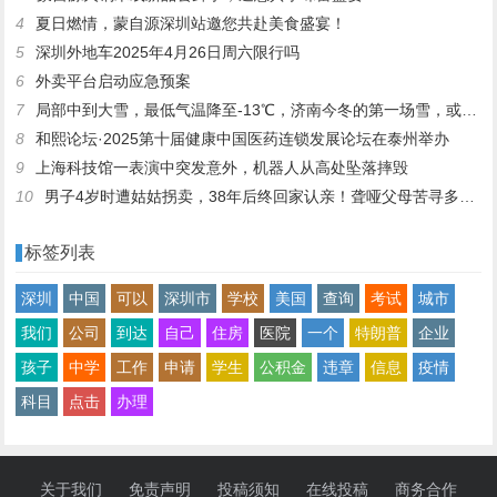
4
夏日燃情，蒙自源深圳站邀您共赴美食盛宴！
5
深圳外地车2025年4月26日周六限行吗
6
外卖平台启动应急预案
7
局部中到大雪，最低气温降至-13℃，济南今冬的第一场雪，或跟去年同一时间！
8
和熙论坛·2025第十届健康中国医药连锁发展论坛在泰州举办
9
上海科技馆一表演中突发意外，机器人从高处坠落摔毁
10
男子4岁时遭姑姑拐卖，38年后终回家认亲！聋哑父母苦寻多年，母亲已抱憾离世丨红星寻人
标签列表
深圳
中国
可以
深圳市
学校
美国
查询
考试
城市
我们
公司
到达
自己
住房
医院
一个
特朗普
企业
孩子
中学
工作
申请
学生
公积金
违章
信息
疫情
科目
点击
办理
关于我们
免责声明
投稿须知
在线投稿
商务合作