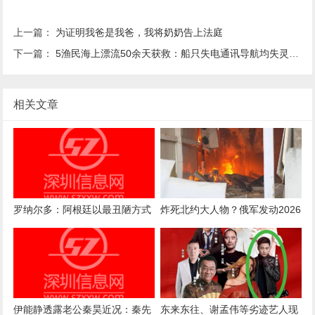
上一篇：
为证明我爸是我爸，我将奶奶告上法庭
下一篇：
5渔民海上漂流50余天获救：船只失电通讯导航均失灵，靠喝雨水捕鱼得以幸存
相关文章
罗纳尔多：阿根廷以最丑陋方式
炸死北约大人物？俄军发动2026
赢得比赛，足球理应得到更好的
年最猛空袭，基辅五星酒店陷入
对待
火海
伊能静透露老公秦昊近况：秦先
东来东往、谢孟伟等劣迹艺人现