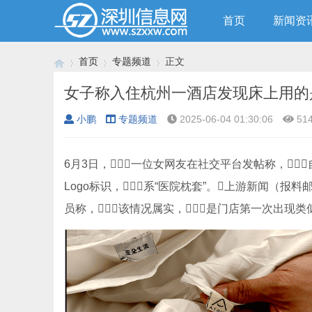
首页
新闻资
首页
专题频道
正文
女子称入住杭州一酒店发现床上用的
小鹏
专题频道
2025-06-04 01:30:06
51
›
›
›
6月3日，一位女网友在社交平台发帖称，
Logo标识，系“医院枕套”。上游新闻（报料邮
员称，该情况属实，是门店第一次出现类