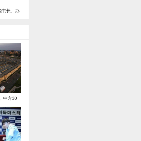
、办公厅主任
，中方30
被叫停，美