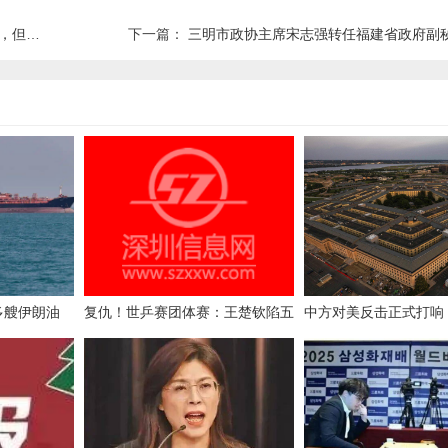
次外租
下一篇：
三明市政协主席宋志强转任福建省政府副秘书长
多艘伊朗油
复仇！世乒赛团体赛：王楚钦陷五
中方对美反击正式打响
爆炸声、石油
局大战 国乒3-0韩国进四强
道禁令发往美国，合作
伊朗强烈谴责
方强烈抗议！