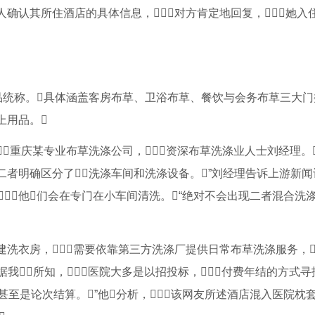
人确认其所住酒店的具体信息，对方肯定地回复，她入
织品统称。具体涵盖客房布草、卫浴布草、餐饮与会务布草三大门
上用品。
重庆某专业布草洗涤公司，资深布草洗涤业人士刘经理。
者明确区分了洗涤车间和洗涤设备。”刘经理告诉上游新闻
他们会在专门在小车间清洗。“绝对不会出现二者混合洗
建洗衣房，需要依靠第三方洗涤厂提供日常布草洗涤服务，
据我所知，医院大多是以招投标，付费年结的方式
些甚至是论次结算。”他分析，该网友所述酒店混入医院枕