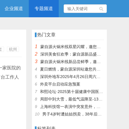
企业频道
专题频道
热门文章
1
蒙自源火锅米线双星闪耀，邀您共享辣爽夏日盛宴！
套
杭州
2
深圳美食狂欢季：蒙自源新品盛宴邀您品尝
3
蒙自源火锅米线新品尝鲜季，邀您共享味蕾盛宴！
一家医院的
4
夏日燃情，蒙自源深圳站邀您共赴美食盛宴！
5
深圳外地车2025年4月26日周六限行吗
店前台工作人
6
外卖平台启动应急预案
7
和熙论坛·2025第十届健康中国医药连锁发展论坛在泰州举办
8
局部中到大雪，最低气温降至-13℃，济南今冬的第一场雪，或跟去年同一时间！
9
上海科技馆一表演中突发意外，机器人从高处坠落摔毁
10
男子4岁时遭姑姑拐卖，38年后终回家认亲！聋哑父母苦寻多年，母亲已抱憾离世丨红星寻人
标签列表