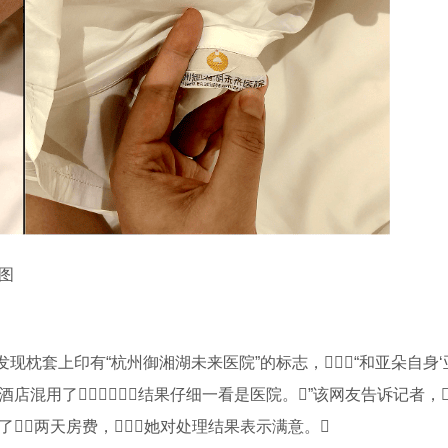
图
发现枕套上印有“杭州御湘湖未来医院”的标志，“和亚朵自身
店混用了，结果仔细一看是医院。”该网友告诉记者，
了两天房费，她对处理结果表示满意。