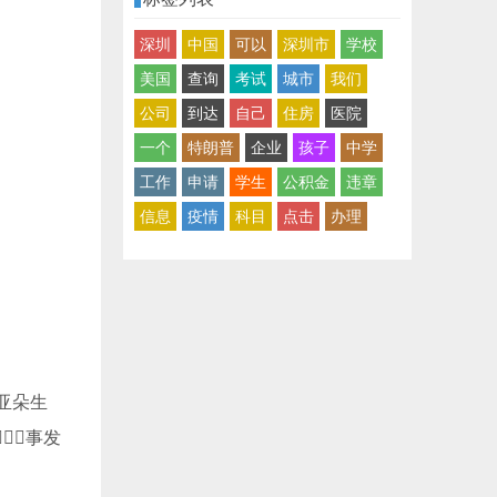
深圳
中国
可以
深圳市
学校
美国
查询
考试
城市
我们
公司
到达
自己
住房
医院
一个
特朗普
企业
孩子
中学
工作
申请
学生
公积金
违章
信息
疫情
科目
点击
办理
‘亚朵生
事发