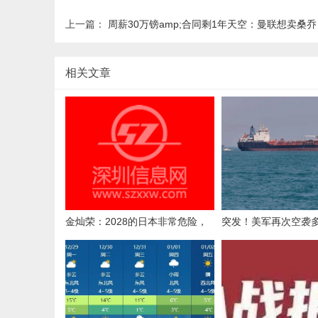
上一篇：
周薪30万镑amp;合同剩1年天空：曼联想卖桑乔，但不排除再
相关文章
金灿荣：2028的日本非常危险，
突发！美军再次空袭
统一的窗口期正在收窄！
轮，一港口城市传出
出口枢纽发生泄漏，