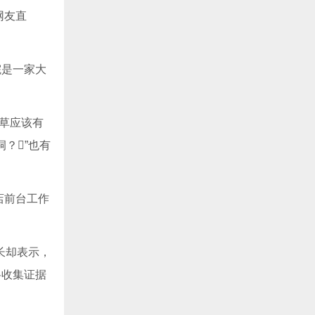
网友直
院是一家大
布草应该有
”也有
店前台工作
长却表示，
将收集证据