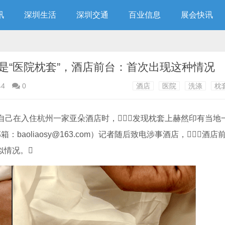
讯
深圳生活
深圳交通
百业信息
展会快讯
是“医院枕套”，酒店前台：首次出现这种情况
44
0
酒店
医院
洗涤
枕
自己在入住杭州一家亚朵酒店时，发现枕套上赫然印有当地
箱：baoliaosy@163.com）记者随后致电涉事酒店，酒
似情况。