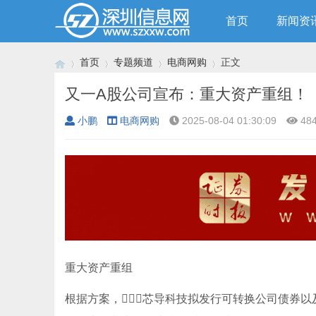
首页
新闻资
首页
专题频道
电商网购
正文
又一A股公司宣布：重大资产重组！
小鹏
电商网购
2025-08-04 01:30:09
48
›
›
›
›
重大资产重组
根据方案，芯导科技拟发行可转换公司债券以及