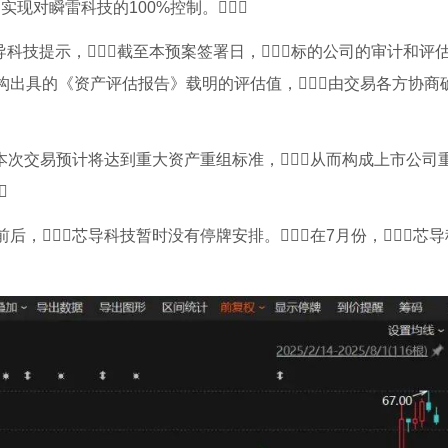
实现对瞬雷科技的100%控制。
芯导科技提示，截至本预案签署日，标的公司的审计和评
构出具的《资产评估报告》载明的评估值，由交易各方协商确
本次交易预计将达到重大资产重组标准，从而构成上市公司

后，芯导科技暂时没有停牌安排。在7月份，芯