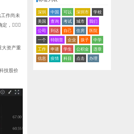
深圳
中国
可以
深圳市
学校
估工作尚未
美国
查询
考试
城市
我们
定，
公司
到达
自己
住房
医院
一个
特朗普
企业
孩子
中学
重大资产重
工作
申请
学生
公积金
违章
信息
疫情
科目
点击
办理
导科技股价