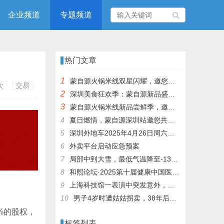
企业频道
专题频道
热门文章
1
蒙自源火锅米线双星闪耀，邀您共享辣爽夏日盛宴！
次
交易
2
深圳美食狂欢季：蒙自源新品盛宴邀您品尝
3
蒙自源火锅米线新品尝鲜季，邀您共享味蕾盛宴！
4
夏日燃情，蒙自源深圳站邀您共赴美食盛宴！
5
深圳外地车2025年4月26日周六限行吗
6
外卖平台启动应急预案
7
局部中到大雪，最低气温降至-13℃，济南今冬的第一场雪，或跟去年同一时间！
8
和熙论坛·2025第十届健康中国医药连锁发展论坛在泰州举办
9
上海科技馆一表演中突发意外，机器人从高处坠落摔毁
10
男子4岁时遭姑姑拐卖，38年后终回家认亲！聋哑父母苦寻多年，母亲已抱憾离世丨红星寻人
%的股权，
标签列表