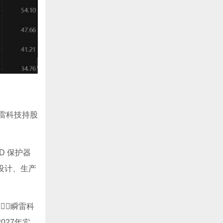
瞬雷科技持股
D 保护器
设计、生产
瞬雷科
027年实