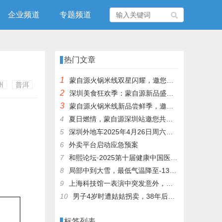
企业频道
专题频道
热门文章
1
蒙自源火锅米线双星闪耀，邀您共享辣爽夏日盛宴！
州
普洱
2
深圳美食狂欢季：蒙自源新品盛宴邀您品尝
3
蒙自源火锅米线新品尝鲜季，邀您共享味蕾盛宴！
4
夏日燃情，蒙自源深圳站邀您共赴美食盛宴！
5
深圳外地车2025年4月26日周六限行吗
6
外卖平台启动应急预案
7
和熙论坛·2025第十届健康中国医药连锁发展论坛在泰州举办
8
局部中到大雪，最低气温降至-13℃，济南今冬的第一场雪，或跟去年同一时间！
9
上海科技馆一表演中突发意外，机器人从高处坠落摔毁
10
男子4岁时遭姑姑拐卖，38年后终回家认亲！聋哑父母苦寻多年，母亲已抱憾离世丨红星寻人
标签列表