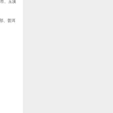
洱市、玉溪
南部、普洱