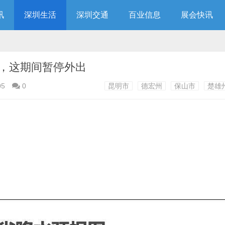
讯
深圳生活
深圳交通
百业信息
展会快讯
，这期间暂停外出
05
0
昆明市
德宏州
保山市
楚雄