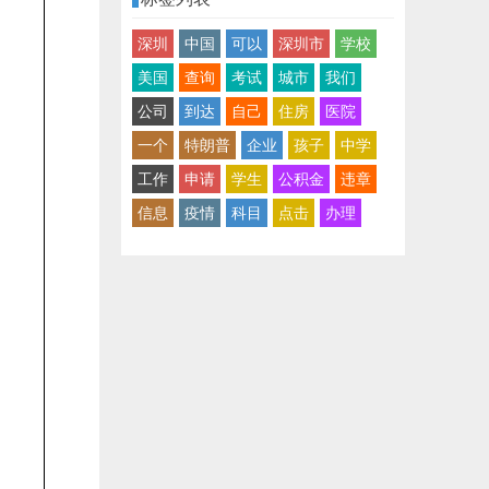
深圳
中国
可以
深圳市
学校
美国
查询
考试
城市
我们
公司
到达
自己
住房
医院
一个
特朗普
企业
孩子
中学
工作
申请
学生
公积金
违章
信息
疫情
科目
点击
办理