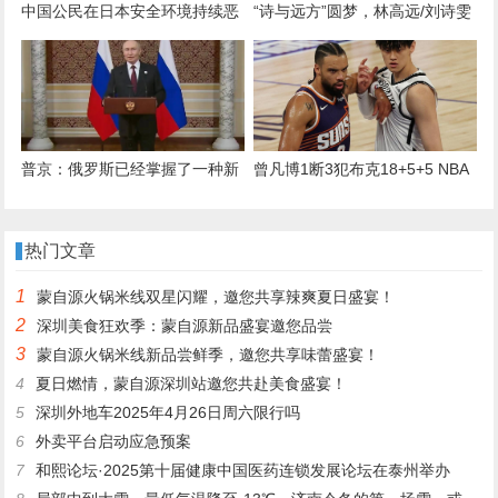
中国公民在日本安全环境持续恶
“诗与远方”圆梦，林高远/刘诗雯
化，外交部提醒近期避免前往
摘得全运会乒乓球混双金牌
普京：俄罗斯已经掌握了一种新
曾凡博1断3犯布克18+5+5 NBA
型武器，将在近期向外界展示
中国赛太阳加时胜篮网
热门文章
1
蒙自源火锅米线双星闪耀，邀您共享辣爽夏日盛宴！
2
深圳美食狂欢季：蒙自源新品盛宴邀您品尝
3
蒙自源火锅米线新品尝鲜季，邀您共享味蕾盛宴！
4
夏日燃情，蒙自源深圳站邀您共赴美食盛宴！
5
深圳外地车2025年4月26日周六限行吗
6
外卖平台启动应急预案
7
和熙论坛·2025第十届健康中国医药连锁发展论坛在泰州举办