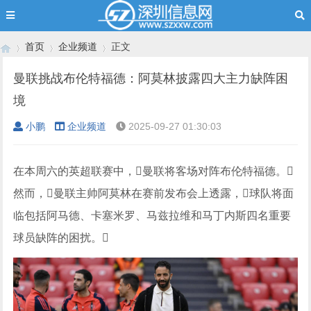
首页
企业频道
正文
曼联挑战布伦特福德：阿莫林披露四大主力缺阵困
境
›
›
›
小鹏
企业频道
2025-09-27 01:30:03
在本周六的英超联赛中，曼联将客场对阵布伦特福德。
然而，曼联主帅阿莫林在赛前发布会上透露，球队将面
临包括阿马德、卡塞米罗、马兹拉维和马丁内斯四名重要
球员缺阵的困扰。