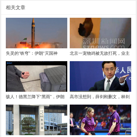
相关文章
失灵的“铁穹”：伊朗“灭国神
北京一宠物鸡被无故打死，业主
器”首战封神，带来巨大灾难
连日喇叭公放追凶
骇人！德黑兰降下“黑雨”，伊朗
高市没想到，薛剑刚删文，林剑
专家：美以蓄意制造灾难
又对日本下通牒！如果日本真敢
胡来，那就别怪中国不客气