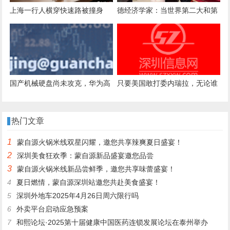
上海一行人横穿快速路被撞身
德经济学家：当世界第二大和第
亡，家属索赔150万，法院判决
三大经济体加强合作，将为世界
司机等无责
带来什么？
国产机械硬盘尚未攻克，华为高
只要美国敢打委内瑞拉，无论谁
管呼吁存储介质多元化
输谁赢，中国都会是“大赢家”？
热门文章
1
蒙自源火锅米线双星闪耀，邀您共享辣爽夏日盛宴！
2
深圳美食狂欢季：蒙自源新品盛宴邀您品尝
3
蒙自源火锅米线新品尝鲜季，邀您共享味蕾盛宴！
4
夏日燃情，蒙自源深圳站邀您共赴美食盛宴！
5
深圳外地车2025年4月26日周六限行吗
6
外卖平台启动应急预案
7
和熙论坛·2025第十届健康中国医药连锁发展论坛在泰州举办