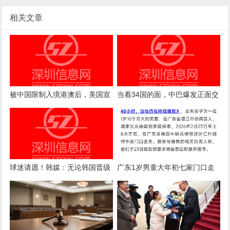
相关文章
被中国限制入境港澳后，美国宣
当着34国的面，中巴爆发正面交
布退出，不派官员参加澳门会
锋！美国的底牌这下全露了
议！
球迷请愿！韩媒：无论韩国晋级
广东1岁男童大年初七家门口走
与否 洪明甫都难逃“下课”
失，噩耗传来！当地：在报警人
家附近鱼塘发现该儿童，已无生
命体征，相关工作正在进行中