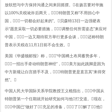
放软想与中方保持沟通之间来回摇摆。在扬言要对华施
以100%关税讹诈后两天，特朗普又称“不用担心中
国，一切都会好起来的”。贝森特13日一边强硬表
示“愿意采取一切必要措施，调整任何所需姿态”来应对
中国，一边又期待双方举行更多会谈，还称特朗
普表示关税在11月1日前不会生效。
美国《华盛顿邮报》称，“中国稀土布局蓄势多年，
一招出手牵动特朗普神经”，美方如此跳脚是因为
中方新规让白宫措手不及，特朗普更是直言其“来得突
然”。
中国人民大学国际关系学院教授王义桅指出，中国从
特朗普第一个任期就开始研究如何与他打交道。现在，
中国已“做好了充足的准备，了解了他