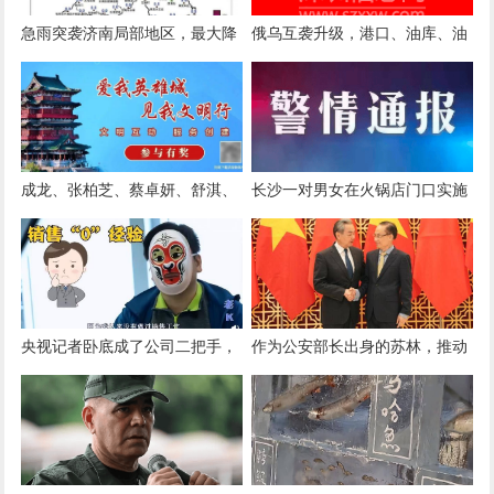
急雨突袭济南局部地区，最大降
俄乌互袭升级，港口、油库、油
雨量25.1毫米
轮接连遭袭：俄军空袭敖德萨军
用设施，乌方超400架无人机突
袭莫斯科
成龙、张柏芝、蔡卓妍、舒淇、
长沙一对男女在火锅店门口实施
陈妍希、莫文蔚、霍汶希、严屹
不雅行为！被采取刑事强制措施
宽、此沙等艺人悼念谢贤
央视记者卧底成了公司二把手，
作为公安部长出身的苏林，推动
收入暴涨，手下多了十几个小
与中方建立“3+3”机制，中越给
弟，领导怕他叛变天天嘘寒问
世界打了个样
暖……