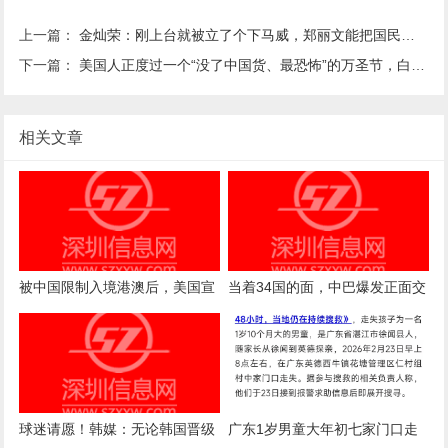
上一篇：
金灿荣：刚上台就被立了个下马威，郑丽文能把国民党扶上墙吗？
下一篇：
美国人正度过一个“没了中国货、最恐怖”的万圣节，白宫发言人却仍嘴硬
相关文章
被中国限制入境港澳后，美国宣
当着34国的面，中巴爆发正面交
布退出，不派官员参加澳门会
锋！美国的底牌这下全露了
议！
球迷请愿！韩媒：无论韩国晋级
广东1岁男童大年初七家门口走