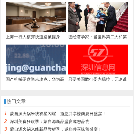
与否 洪明甫都难逃“下课”
失，噩耗传来！当地：在报警人
家附近鱼塘发现该儿童，已无生
命体征，相关工作正在进行中
上海一行人横穿快速路被撞身
德经济学家：当世界第二大和第
亡，家属索赔150万，法院判决
三大经济体加强合作，将为世界
司机等无责
带来什么？
国产机械硬盘尚未攻克，华为高
只要美国敢打委内瑞拉，无论谁
管呼吁存储介质多元化
输谁赢，中国都会是“大赢家”？
热门文章
1
蒙自源火锅米线双星闪耀，邀您共享辣爽夏日盛宴！
2
深圳美食狂欢季：蒙自源新品盛宴邀您品尝
3
蒙自源火锅米线新品尝鲜季，邀您共享味蕾盛宴！