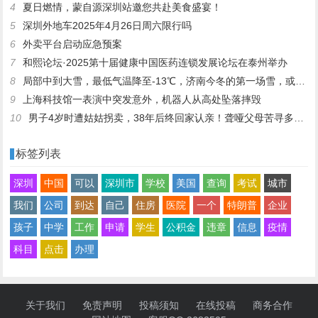
4
夏日燃情，蒙自源深圳站邀您共赴美食盛宴！
5
深圳外地车2025年4月26日周六限行吗
6
外卖平台启动应急预案
7
和熙论坛·2025第十届健康中国医药连锁发展论坛在泰州举办
8
局部中到大雪，最低气温降至-13℃，济南今冬的第一场雪，或跟去年同一时间！
9
上海科技馆一表演中突发意外，机器人从高处坠落摔毁
10
男子4岁时遭姑姑拐卖，38年后终回家认亲！聋哑父母苦寻多年，母亲已抱憾离世丨红星寻人
标签列表
深圳
中国
可以
深圳市
学校
美国
查询
考试
城市
我们
公司
到达
自己
住房
医院
一个
特朗普
企业
孩子
中学
工作
申请
学生
公积金
违章
信息
疫情
科目
点击
办理
关于我们
免责声明
投稿须知
在线投稿
商务合作