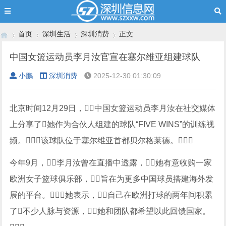
首页
深圳生活
深圳消费
正文
中国女篮运动员李月汝官宣在塞尔维亚组建球队
小鹏
深圳消费
2025-12-30 01:30:09
›
›
›
›
北京时间12月29日，中国女篮运动员李月汝在社交媒体
上分享了她作为合伙人组建的球队“FIVE WINS”的训练视
频。该球队位于塞尔维亚首都贝尔格莱德。
今年9月，李月汝曾在直播中透露，她有意收购一家
欧洲女子篮球俱乐部，旨在为更多中国球员搭建海外发
展的平台。她表示，自己在欧洲打球的两年间积累
了不少人脉与资源，她和团队都希望以此回馈国家。