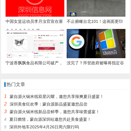
中国女篮运动员李月汝官宣在塞
不止俯瞰台北101！这画面更印
尔维亚组建球队
证：台军买啥解放军就能打啥
宁波香飘飘食品有限公司破产，
没完了？拜登政府被曝将指定谷
名下2件商标被100元起拍卖
歌、微软等企业充当“看门人”，
打压中国芯片行业
热门文章
1
蒙自源火锅米线双星闪耀，邀您共享辣爽夏日盛宴！
2
深圳美食狂欢季：蒙自源新品盛宴邀您品尝
3
蒙自源火锅米线新品尝鲜季，邀您共享味蕾盛宴！
4
夏日燃情，蒙自源深圳站邀您共赴美食盛宴！
5
深圳外地车2025年4月26日周六限行吗