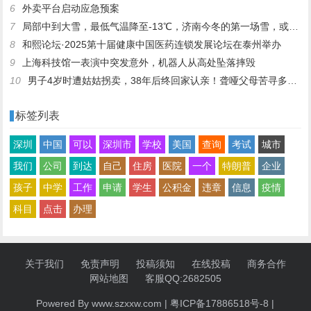
6
外卖平台启动应急预案
7
局部中到大雪，最低气温降至-13℃，济南今冬的第一场雪，或跟去年同一时间！
8
和熙论坛·2025第十届健康中国医药连锁发展论坛在泰州举办
9
上海科技馆一表演中突发意外，机器人从高处坠落摔毁
10
男子4岁时遭姑姑拐卖，38年后终回家认亲！聋哑父母苦寻多年，母亲已抱憾离世丨红星寻人
标签列表
深圳
中国
可以
深圳市
学校
美国
查询
考试
城市
我们
公司
到达
自己
住房
医院
一个
特朗普
企业
孩子
中学
工作
申请
学生
公积金
违章
信息
疫情
科目
点击
办理
关于我们
免责声明
投稿须知
在线投稿
商务合作
网站地图
客服QQ:2682505
Powered By www.szxxw.com |
粤ICP备17886518号-8
|