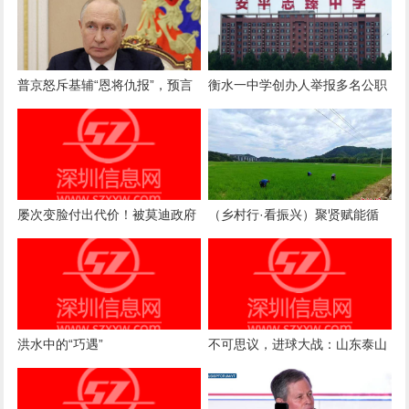
普京怒斥基辅“恩将仇报”，预言
衡水一中学创办人举报多名公职
乌克兰未来：最多15年后见分晓
人员侵吞学校资产、2元买走价
值8亿股权，纪委等介入
屡次变脸付出代价！被莫迪政府
（乡村行·看振兴）聚贤赋能循
坑惨的中企，拒绝再给印度当冤
环农业 江西德兴统战铺就乡村共
大头
富路
洪水中的“巧遇”
不可思议，进球大战：山东泰山
0-4到4-3、复仇云南队 防守太差
了