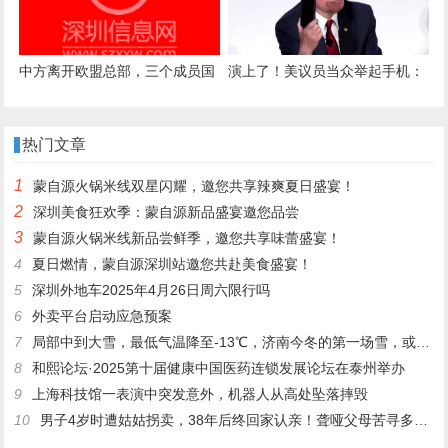
中方离开欧盟总部，三个成员国
演上了！美议员当众举起手机：
抢占时间窗口，邀请王毅外长见
去中国不带，去印度就带
一面
热门文章
1
蒙自源火锅米线双星闪耀，邀您共享辣爽夏日盛宴！
2
深圳美食狂欢季：蒙自源新品盛宴邀您品尝
3
蒙自源火锅米线新品尝鲜季，邀您共享味蕾盛宴！
4
夏日燃情，蒙自源深圳站邀您共赴美食盛宴！
5
深圳外地车2025年4月26日周六限行吗
6
外卖平台启动应急预案
7
局部中到大雪，最低气温降至-13℃，济南今冬的第一场雪，或跟去年同一时间！
8
和熙论坛·2025第十届健康中国医药连锁发展论坛在泰州举办
9
上海科技馆一表演中突发意外，机器人从高处坠落摔毁
10
男子4岁时遭姑姑拐卖，38年后终回家认亲！聋哑父母苦寻多年，母亲已抱憾离世丨红星寻人