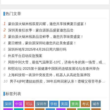
股份 股价涨至六年多来新高
美食企划
热门文章
1
蒙自源火锅米线双星闪耀，邀您共享辣爽夏日盛宴！
2
深圳美食狂欢季：蒙自源新品盛宴邀您品尝
3
蒙自源火锅米线新品尝鲜季，邀您共享味蕾盛宴！
4
夏日燃情，蒙自源深圳站邀您共赴美食盛宴！
5
深圳外地车2025年4月26日周六限行吗
6
外卖平台启动应急预案
7
局部中到大雪，最低气温降至-13℃，济南今冬的第一场雪，或跟去年同一时间！
8
和熙论坛·2025第十届健康中国医药连锁发展论坛在泰州举办
9
上海科技馆一表演中突发意外，机器人从高处坠落摔毁
10
男子4岁时遭姑姑拐卖，38年后终回家认亲！聋哑父母苦寻多年，母亲已抱憾离世丨红星寻人
标签列表
深圳
中国
可以
深圳市
学校
美国
查询
考试
城市