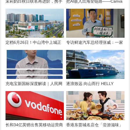
茉莉奶白秋日联名再进阶，携手
把AI嵌入出海全链路——Canva
尤目YVMIN打造闪亮秋天
可画为企业出海填平“内容缺口”
定档6月26日！中山湾中上城正
专访鲜途汽车总经理张威：一家
式开业，国际IP室内主题乐园综
冷链运营平台与一台车的“价值
合体同期亮相
共振”
充电宝新国标深度解读｜人民网
逐浪致远 向山而行 HELLY
对话三方：从安全升级到产业变
HANSEN ALIVE CAMP活动登陆
革
深圳
长和34亿英镑出售英移动运营商
香港东荟城名店仓「尝游滋味」