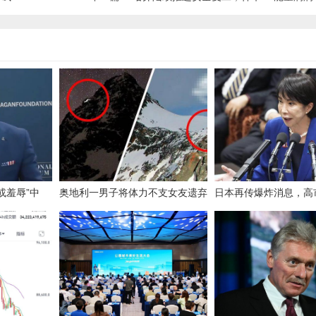
或羞辱”中
奥地利一男子将体力不支女友遗弃
日本再传爆炸消息，高
状
山顶，致其被冻死！检方披露细
一战，解放军面朝日本
节：女友情况危急，男子接到警方
电话仍不求援