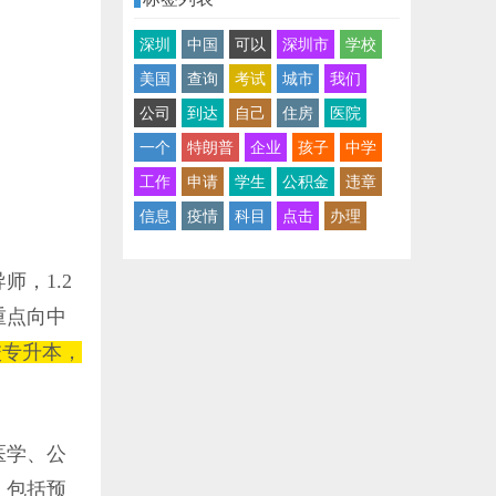
深圳
中国
可以
深圳市
学校
美国
查询
考试
城市
我们
公司
到达
自己
住房
医院
一个
特朗普
企业
孩子
中学
工作
申请
学生
公积金
违章
信息
疫情
科目
点击
办理
，1.2
重点向中
校专升本，
医学、公
，包括预