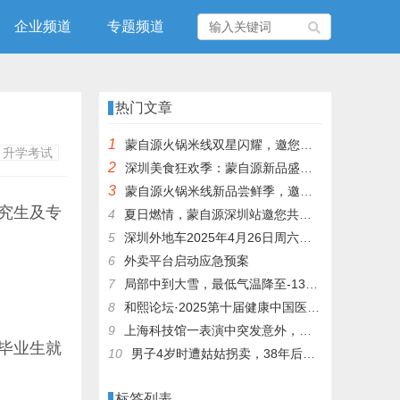
企业频道
专题频道
热门文章
1
蒙自源火锅米线双星闪耀，邀您共享辣爽夏日盛宴！
升学考试
2
深圳美食狂欢季：蒙自源新品盛宴邀您品尝
3
蒙自源火锅米线新品尝鲜季，邀您共享味蕾盛宴！
研究生及专
4
夏日燃情，蒙自源深圳站邀您共赴美食盛宴！
5
深圳外地车2025年4月26日周六限行吗
6
外卖平台启动应急预案
7
局部中到大雪，最低气温降至-13℃，济南今冬的第一场雪，或跟去年同一时间！
8
和熙论坛·2025第十届健康中国医药连锁发展论坛在泰州举办
9
上海科技馆一表演中突发意外，机器人从高处坠落摔毁
毕业生就
10
男子4岁时遭姑姑拐卖，38年后终回家认亲！聋哑父母苦寻多年，母亲已抱憾离世丨红星寻人
标签列表