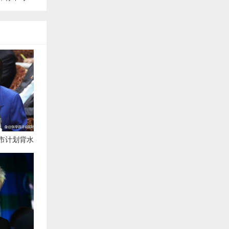
市计划背水
，连打8天