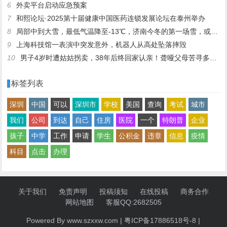
6
外卖平台启动应急预案
7
和熙论坛·2025第十届健康中国医药连锁发展论坛在泰州举办
8
局部中到大雪，最低气温降至-13℃，济南今冬的第一场雪，或跟去年同一时间！
9
上海科技馆一表演中突发意外，机器人从高处坠落摔毁
10
男子4岁时遭姑姑拐卖，38年后终回家认亲！聋哑父母苦寻多年，母亲已抱憾离世丨红星寻人
标签列表
深圳
中国
可以
深圳市
学校
美国
查询
考试
城市
我们
公司
到达
自己
住房
医院
一个
特朗普
企业
孩子
中学
工作
申请
学生
公积金
违章
信息
疫情
科目
点击
办理
关于我们
免责声明
投稿须知
在线投稿
商务合作
网站地图
客服QQ:2682505
Powered By www.szxxw.com |
粤ICP备17886518号-8
|