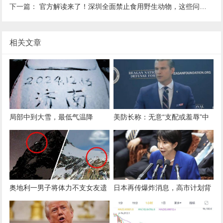
下一篇：
官方解读来了！深圳全面禁止食用野生动物，这些问题你要知道
相关文章
局部中到大雪，最低气温降
美防长称：无意“支配或羞辱”中
至-13℃，济南今冬的第一场
国，无意改变台海现状
雪，或跟去年同一时间！
奥地利一男子将体力不支女友遗
日本再传爆炸消息，高市计划背
弃山顶，致其被冻死！检方披露
水一战，解放军面朝日本，连打
细节：女友情况危急，男子接到
8天