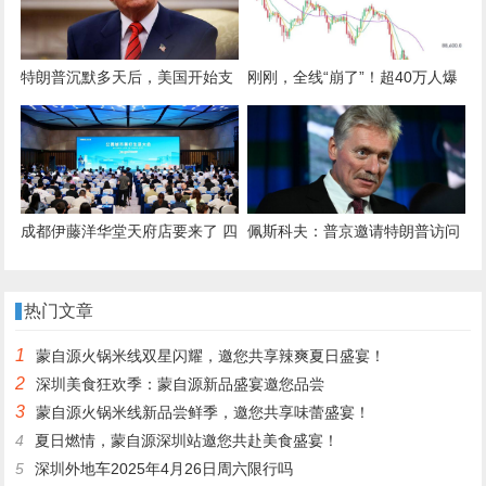
警方电话仍不求援
特朗普沉默多天后，美国开始支
刚刚，全线“崩了”！超40万人爆
持高市早苗：不准中国大陆武统
仓
成都伊藤洋华堂天府店要来了 四
佩斯科夫：普京邀请特朗普访问
川天府新区一批商业项目集中签
莫斯科的提议依然有效
约
热门文章
1
蒙自源火锅米线双星闪耀，邀您共享辣爽夏日盛宴！
2
深圳美食狂欢季：蒙自源新品盛宴邀您品尝
3
蒙自源火锅米线新品尝鲜季，邀您共享味蕾盛宴！
4
夏日燃情，蒙自源深圳站邀您共赴美食盛宴！
5
深圳外地车2025年4月26日周六限行吗