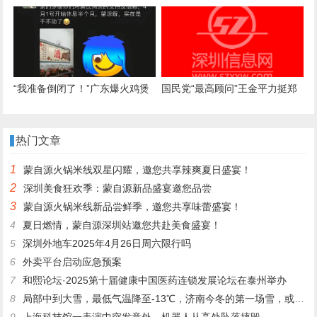
文
号，自学编写抢号脚本，发
现“商机”后与妻子分工合作，代
抢各大医院号源，涉案金额超57
万元，二人均获刑
“我准备倒闭了！”广东爆火鸡煲
国民党“最高顾问”王金平力挺郑
店老板再发声：你们去隔壁吧，
丽文访陆：两岸一家人，有事自
我这是冰冻鸡，别来了；儿子：
己解决
热门文章
家里有养鸡场，最多还能撑一到
1
蒙自源火锅米线双星闪耀，邀您共享辣爽夏日盛宴！
两个月
2
深圳美食狂欢季：蒙自源新品盛宴邀您品尝
3
蒙自源火锅米线新品尝鲜季，邀您共享味蕾盛宴！
4
夏日燃情，蒙自源深圳站邀您共赴美食盛宴！
5
深圳外地车2025年4月26日周六限行吗
6
外卖平台启动应急预案
7
和熙论坛·2025第十届健康中国医药连锁发展论坛在泰州举办
8
局部中到大雪，最低气温降至-13℃，济南今冬的第一场雪，或跟去年同一时间！