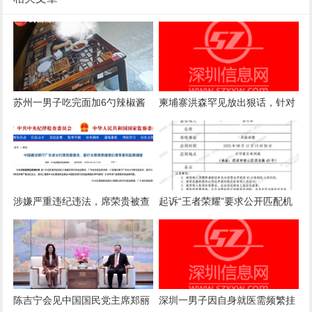
苏州一男子吃完面加6勺辣椒酱
柬埔寨洪森罕见放出狠话，针对
被店主曝光，店主回应：气愤，
国内电诈产业下达终极清剿指
曝光的本意是希望不要浪费
令，要求彻查涉案官员
涉嫌严重违纪违法，席荣贵被查
起诉“王者荣耀”要求公开匹配机
制案一审诉求被驳回，法院：属
商业秘密，公开或导致被滥用
陈吉宁会见中国国民党主席郑丽
深圳一男子因自身就医需频繁挂