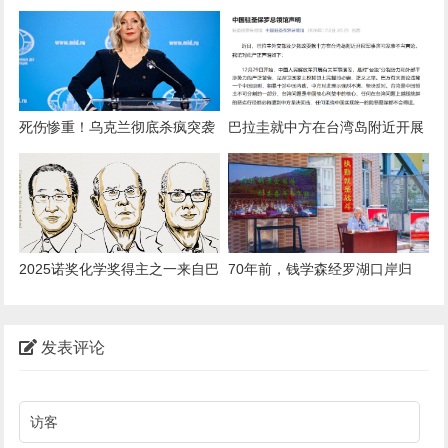
彬彬、段刘愚的离队，这4人更
NBA发展联盟场均21.5分
应离去
死伤惨重！乌克兰彻底杀疯突袭
巴拉圭就中方在台湾岛附近开展
俄控区，对自己人都动手，普京
军事演习发表不当言论，中国驻
或被逼斩首乌决策中心
圣保罗总领馆：强烈不满、坚决
反对
2025诺奖化学奖得主之一来自巴
70年前，钱学森经罗湖口岸归
勒斯坦难民家庭，儿时和8个兄
国！武警广东总队深圳第二支队
弟姐妹住同一房间
开展纪念活动
发表评论