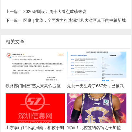
上一篇：
2020深圳设计周十大看点重磅来袭
下一篇：
区事 | 龙华：全面发力打造深圳和大湾区真正的中轴新城
相关文章
铁路部门回应“艺人乘高铁占座
湖北一男生考了687分，已被武
事件”
汉职业技术大学录取，查到录取
结果时，刚从鱼塘喂完鱼回来，
本人回应：想当网络工程师
山东泰山12不敌河南，相较于刘
官宣！北控签约名宿之子加盟