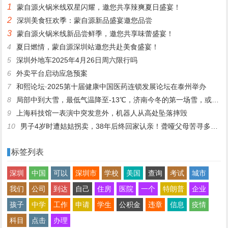
1
蒙自源火锅米线双星闪耀，邀您共享辣爽夏日盛宴！
2
深圳美食狂欢季：蒙自源新品盛宴邀您品尝
3
蒙自源火锅米线新品尝鲜季，邀您共享味蕾盛宴！
4
夏日燃情，蒙自源深圳站邀您共赴美食盛宴！
5
深圳外地车2025年4月26日周六限行吗
6
外卖平台启动应急预案
7
和熙论坛·2025第十届健康中国医药连锁发展论坛在泰州举办
8
局部中到大雪，最低气温降至-13℃，济南今冬的第一场雪，或跟去年同一时间！
9
上海科技馆一表演中突发意外，机器人从高处坠落摔毁
10
男子4岁时遭姑姑拐卖，38年后终回家认亲！聋哑父母苦寻多年，母亲已抱憾离世丨红星寻人
标签列表
深圳
中国
可以
深圳市
学校
美国
查询
考试
城市
我们
公司
到达
自己
住房
医院
一个
特朗普
企业
孩子
中学
工作
申请
学生
公积金
违章
信息
疫情
科目
点击
办理