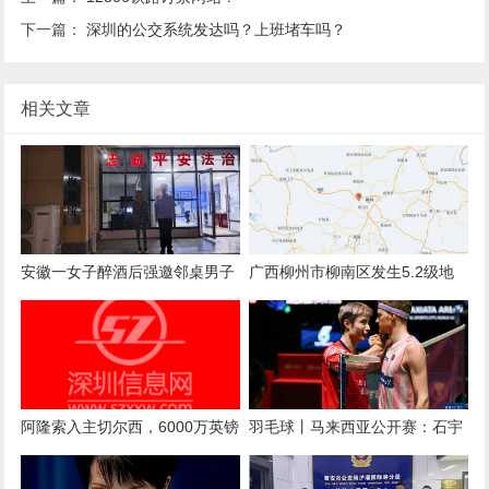
下一篇：
深圳的公交系统发达吗？上班堵车吗？
相关文章
安徽一女子醉酒后强邀邻桌男子
广西柳州市柳南区发生5.2级地
拼酒，遭拒后心生不满言语辱骂
震 南宁、河池等地有震感
阿隆索入主切尔西，6000万英镑
羽毛球丨马来西亚公开赛：石宇
后卫库库雷利亚被曝“1000%”离
奇晋级决赛