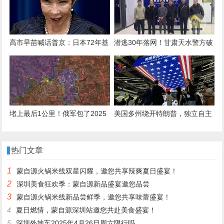
队：新帅首考即至？
高市早苗喊话普京：日本72年基
潜逃30年落网！甘肃天水警方破
业，绝不能毁中方手上，想去克
获一起命案积案
宫面谈！
堵上最后1公里！俄军包了2025
美国多州绕开特朗普，独立自主
年最大饺子，300名敢死队攻占
与中国打交道，希望维持合作，
红军城
免遭反制！
热门文章
1
蒙自源火锅米线双星闪耀，邀您共享辣爽夏日盛宴！
2
深圳美食狂欢季：蒙自源新品盛宴邀您品尝
3
蒙自源火锅米线新品尝鲜季，邀您共享味蕾盛宴！
4
夏日燃情，蒙自源深圳站邀您共赴美食盛宴！
5
深圳外地车2025年4月26日周六限行吗