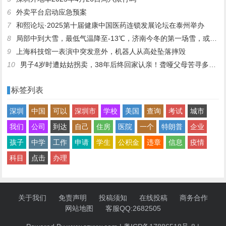
6
外卖平台启动应急预案
7
和熙论坛·2025第十届健康中国医药连锁发展论坛在泰州举办
8
局部中到大雪，最低气温降至-13℃，济南今冬的第一场雪，或跟去年同一时间！
9
上海科技馆一表演中突发意外，机器人从高处坠落摔毁
10
男子4岁时遭姑姑拐卖，38年后终回家认亲！聋哑父母苦寻多年，母亲已抱憾离世丨红星寻人
标签列表
深圳
中国
可以
深圳市
学校
美国
查询
考试
城市
我们
公司
到达
自己
住房
医院
一个
特朗普
企业
孩子
中学
工作
申请
学生
公积金
违章
信息
疫情
科目
点击
办理
关于我们
免责声明
投稿须知
在线投稿
商务合作
网站地图
客服QQ:2682505