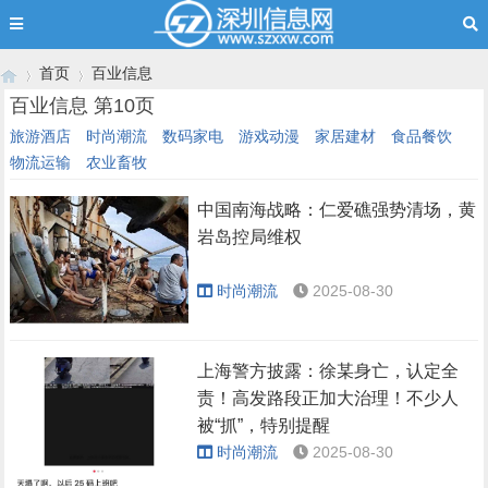
首页
百业信息
百业信息 第10页
旅游酒店
时尚潮流
数码家电
游戏动漫
家居建材
食品餐饮
物流运输
农业畜牧
›
›
中国南海战略：仁爱礁强势清场，黄
岩岛控局维权
时尚潮流
2025-08-30
上海警方披露：徐某身亡，认定全
责！高发路段正加大治理！不少人
被“抓”，特别提醒
时尚潮流
2025-08-30