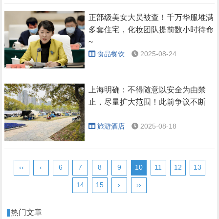
正部级美女大员被查！千万华服堆满
多套住宅，化妆团队提前数小时待命
~
食品餐饮
2025-08-24
上海明确：不得随意以安全为由禁
止，尽量扩大范围！此前争议不断
旅游酒店
2025-08-18
‹‹
‹
6
7
8
9
10
11
12
13
14
15
›
››
热门文章