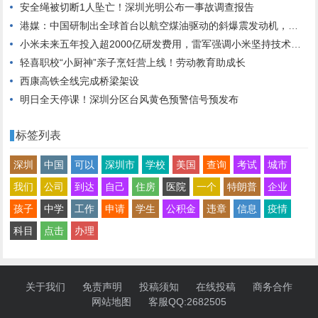
安全绳被切断1人坠亡！深圳光明公布一事故调查报告
港媒：中国研制出全球首台以航空煤油驱动的斜爆震发动机，飞行速度可达16马赫
小米未来五年投入超2000亿研发费用，雷军强调小米坚持技术为本
轻喜职校“小厨神”亲子烹饪营上线！劳动教育助成长
西康高铁全线完成桥梁架设
明日全天停课！深圳分区台风黄色预警信号预发布
标签列表
深圳
中国
可以
深圳市
学校
美国
查询
考试
城市
我们
公司
到达
自己
住房
医院
一个
特朗普
企业
孩子
中学
工作
申请
学生
公积金
违章
信息
疫情
科目
点击
办理
关于我们
免责声明
投稿须知
在线投稿
商务合作
网站地图
客服QQ:2682505