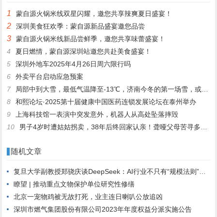
1
蒙自源火锅米线双星闪耀，邀您共享辣爽夏日盛宴！
2
深圳美食狂欢季：蒙自源新品盛宴邀您品尝
3
蒙自源火锅米线新品尝鲜季，邀您共享味蕾盛宴！
4
夏日燃情，蒙自源深圳站邀您共赴美食盛宴！
5
深圳外地车2025年4月26日周六限行吗
6
外卖平台启动应急预案
7
局部中到大雪，最低气温降至-13℃，济南今冬的第一场雪，或跟去年同一时间！
8
和熙论坛·2025第十届健康中国医药连锁发展论坛在泰州举办
9
上海科技馆一表演中突发意外，机器人从高处坠落摔毁
10
男子4岁时遭姑姑拐卖，38年后终回家认亲！聋哑父母苦寻多年，母亲已抱憾离世丨红星寻人
随机文章
复旦大学副教授郑骁庆谈DeepSeek：AI行业不只有“规模法则”，开源将加速模型更新，芯片需求可能不降反增
瞭望 | 推动重点文物保护单位研究性修缮
北京一宠物鸡被无故打死，业主连日喇叭公放追凶
深圳市燃气集团股份有限公司2023年年度权益分派实施公告