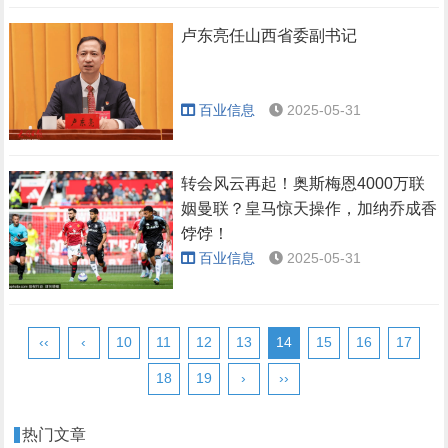
卢东亮任山西省委副书记
百业信息
2025-05-31
转会风云再起！奥斯梅恩4000万联
姻曼联？皇马惊天操作，加纳乔成香
饽饽！
百业信息
2025-05-31
‹‹
‹
10
11
12
13
14
15
16
17
18
19
›
››
热门文章