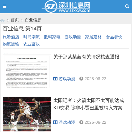
首页
百业信息
百业信息 第14页
旅游酒店
时尚潮流
数码家电
游戏动漫
家居建材
食品餐饮
物流运输
农业畜牧
›
›
关于那某某茜有关情况核查通报
游戏动漫
2025-06-22
太阳记者：火箭太阳不太可能达成
KD交易 除非小贾巴里被纳入方案
游戏动漫
2025-06-22