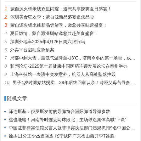
1
蒙自源火锅米线双星闪耀，邀您共享辣爽夏日盛宴！
2
深圳美食狂欢季：蒙自源新品盛宴邀您品尝
3
蒙自源火锅米线新品尝鲜季，邀您共享味蕾盛宴！
4
夏日燃情，蒙自源深圳站邀您共赴美食盛宴！
5
深圳外地车2025年4月26日周六限行吗
6
外卖平台启动应急预案
7
局部中到大雪，最低气温降至-13℃，济南今冬的第一场雪，或跟去年同一时间！
8
和熙论坛·2025第十届健康中国医药连锁发展论坛在泰州举办
9
上海科技馆一表演中突发意外，机器人从高处坠落摔毁
10
男子4岁时遭姑姑拐卖，38年后终回家认亲！聋哑父母苦寻多年，母亲已抱憾离世丨红星寻人
随机文章
泽连斯基：俄罗斯发射的导弹符合洲际弹道导弹参数
这也能输！河南补时连丢两球败北，主场球迷集体高喊“下课”
中国驻菲律宾使馆发言人就菲律宾执法部门违规抓扣9名中国公民答记者问
徐杰11分王少杰遭驱逐 张宁缺阵广东擒山西开季7连胜