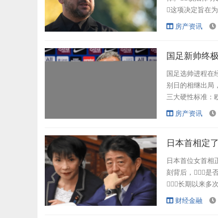
这项决定旨在
法，最终目的是
房产资讯
国足新帅终极
国足选帅进程在
别日的相继出局，
三大硬性标准：
出本次选帅的严格
房产资讯
连续逼平皇马、
经历，则展现
日本首相定
日本首位女首相正
刻背后，是
长期以来多
式集体辞职，
财经金融
日本维新会的35