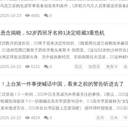
为乌克兰采购先进军事装备创造有利条件，并助力乌方人员掌握这些装备
更好地保卫乌克兰的国家主权和领土完整。（总台记者 董薇） 编辑/马晓晴
2025-10-23
4681
0
悬念揭晓，52岁西班牙名帅1决定暗藏3重危机
经历数月的波折后，终于迎来决定性转折。随着两位波兰籍教练米赫
选帅范围已聚焦于西班牙教头奥斯卡·加西亚。这位52岁的少帅符合
欧洲足球发达国家出身、无中超执教经历、非前南斯拉夫流派，这种精
导向。 奥斯卡·加西亚的战术理念与执教经历颇具亮点。他曾在西
2025-10-23
5131
0
国足
加西亚
奥斯卡
执
巴萨、马竞的战绩，证明其具备以弱抗强的战术布置能力。在萨尔茨
其培养年轻球员与构建进攻体系的长处...
了！上台第一件事便喊话中国，看来之前的警告听进去了
式登场！ 一时间，中日关系成为外界最关注的事情。那么，
否暗藏惊涛骇浪？一切都藏在高市早苗那句话中。 （高市早苗被称为“女
次发布激进言论，并在台湾议题上态度强硬） 据环球时报报道，
而在众议院首相指名选举中，高市早苗凭借自民党本身的196席，
2025-10-22
4824
0
高市
日本
中
席，以及无党派议员团体“有志·改革之会”的支持，总席位轻松超