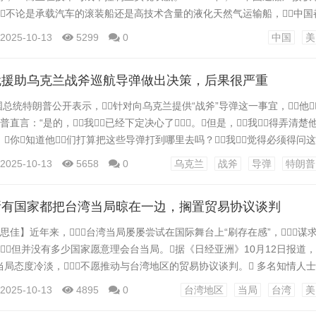
不论是承载汽车的滚装船还是高技术含量的液化天然气运输船，中
界刮目相看。 反观美国，其造船业面临的挑战似乎更艰巨。美国
2025-10-13
5299
0
中国
美
高出三倍，而工期更是长达一年以上。这样的经济差距无疑导致大
...
就援助乌克兰战斧巡航导弹做出决策，后果很严重
美国总统特朗普公开表示，针对向乌克兰提供“战斧”导弹这一事宜，他
朗普直言：“是的，我已经下定决心了。但是，我得弄清楚
你知道他们打算把这些导弹打到哪里去吗？我觉得必须得问
，这是特朗普重新入主白宫之后，首次明确回应美国是否将批准向乌
2025-10-13
5658
0
乌克兰
战斧
导弹
特朗普
力的远程武器这一问题，此举瞬间引发了外界的高度关注。 虽
...
所有国家都把台湾当局晾在一边，搁置贸易协议谈判
陈思佳】近年来，台湾当局屡屡尝试在国际舞台上“刷存在感”，谋
但并没有多少国家愿意理会台当局。据《日经亚洲》10月12日报道，
局态度冷淡，不愿推动与台湾地区的贸易协议谈判。 多名知情人士
求与澳大利亚和新西兰达成贸易协议或特定产业协议、与加拿大建立经济
2025-10-13
4895
0
台湾地区
当局
台湾
美
济伙伴关系以及与至少四个东南亚主要经济体签订经济合作或投资协议，