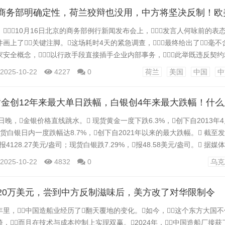
 在...
10月16日北京的商务部例行新闻发布会上，发言人何咏前的表
画上了关键注脚。这场耗时4天的紧急调查，最终给出了毫不
安全概念，以行政手段直接插手企业内部事务，此举既违反契
会严重损害荷兰自身营商环境，堪称害人害己。 这一定性击碎了荷
2025-10-22
4227
0
荷兰
美国
中国
中
几天前，荷兰经济事务部还声称行动与美国无关，时机纯属巧合
开...
金创12年来最大单日跌幅，白银创4年来最大跌幅！什
1日晚，金银价格直线跳水。 现货黄金一度下跌6.3%，创下自2013年
货白银日内一度跌幅达8.7%，创下自2021年以来的最大跌幅。 截至
报4128.27美元/盎司；现货白银跌7.29%，报48.58美元/盎司。 据
资金获利回调是引发此次跳水的主要原因之一。另外，全球贸易紧张局
2025-10-22
4832
0
乌克
降，也压制了金银价格。而美元指数的走强，也使贵金属对大多
20万美元，尝到中方反制滋味后，美方改了对华限制令
里，中国造船业经历了翻天覆地的变化。如今，这个东方大国
，而且在技术与成本控制上实现双赢。2024年，中国造船厂接获