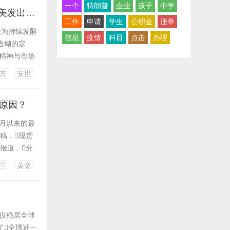
一个
特朗普
企业
孩子
中学
调查4天后，商务部明确定性，荷兰狡辩也没用，中方将坚决反制！欧美发出前所未有警告
工作
申请
学生
公积金
违章
态为持续发酵
信息
疫情
科目
点击
办理
含糊的定
约精神与市场
兰政府此前的
方
安世
。可荷兰相
么原因？
4月以来的最
发稿，现货
媒体报道，分
势暂时缓解，
兰
黄金
数买家来说变
不仅稳居全球
了全球近一