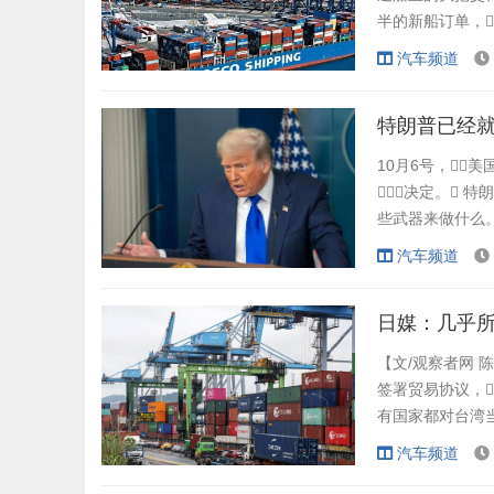
半的新船订单，
质的生产能力让世
汽车频道
建造成本竟比中国
国“截胡”。 正因如
特朗普已经
10月6号，
决定。 特
些武器来做什么。
”值得一提的是
汽车频道
备强大战略打击能
了“战斧”导弹援
日媒：几乎
【文/观察者网 
签署贸易协议，
有国家都对台湾当
台湾当局一直寻
汽车频道
日本达成全面经