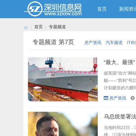
首页
新闻资
首页
专题频道
专题频道 第7页
房产资讯
汽车频道
IT
›
›
“最大、最强
据美国“动力”网
舰——“胜利”号
计划建造的六艘同
海军舰队现代化的
房产资讯
水，由该国国防
导弹护卫舰首舰“胜
乌总统签署法
当地时间22日
律。该法律