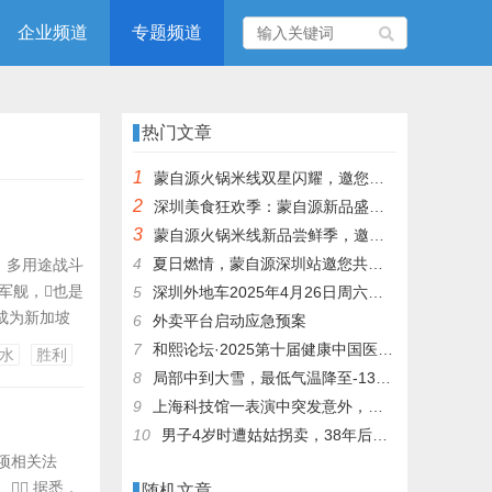
企业频道
专题频道
热门文章
1
蒙自源火锅米线双星闪耀，邀您共享辣爽夏日盛宴！
2
深圳美食狂欢季：蒙自源新品盛宴邀您品尝
3
蒙自源火锅米线新品尝鲜季，邀您共享味蕾盛宴！
4
夏日燃情，蒙自源深圳站邀您共赴美食盛宴！
、多用途战斗
军舰，也是
5
深圳外地车2025年4月26日周六限行吗
成为新加坡
6
外卖平台启动应急预案
属的造船厂下
7
和熙论坛·2025第十届健康中国医药连锁发展论坛在泰州举办
水
胜利
“胜利”级
8
局部中到大雪，最低气温降至-13℃，济南今冬的第一场雪，或跟去年同一时间！
9
上海科技馆一表演中突发意外，机器人从高处坠落摔毁
10
男子4岁时遭姑姑拐卖，38年后终回家认亲！聋哑父母苦寻多年，母亲已抱憾离世丨红星寻人
项相关法
 据悉，
随机文章