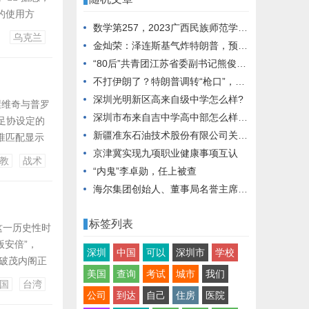
的使用方
数学第257，2023广西民族师范学院最好学科排名，工商管理第331
...
乌克兰
金灿荣：泽连斯基气炸特朗普，预示了他的两种结局
“80后”共青团江苏省委副书记熊俊履新江苏南通市副市长
不打伊朗了？特朗普调转“枪口”，又一场“大战”恐爆发，绍伊古登机离京
深圳光明新区高来自级中学怎么样?
涅维奇与普罗
深圳市布来自吉中学高中部怎么样360问答？
足协设定的
新疆准东石油技术股份有限公司关于完成变更登记（备案）并换发营业执照的公告
准匹配显示
京津冀实现九项职业健康事项互认
甲带领保级队
教
战术
堡红牛的成功
“内鬼”李卓勋，任上被查
海尔集团创始人、董事局名誉主席张瑞敏一行调研青岛中央法务区
标签列表
这一历史性时
版安倍”，
深圳
中国
可以
深圳市
学校
石破茂内阁正
美国
查询
考试
城市
我们
加上新盟友
国
台湾
过众议院过半
公司
到达
自己
住房
医院