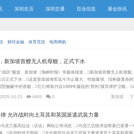
讯
深圳生活
深圳交通
百业信息
展会快讯
科技
财经金融
体育竞技
电商网购
”，新加坡首艘无人机母舰，正式下水
站“战区”频道、新加坡《海峡时报》等媒体报道，新加坡首艘无人机母舰
21日正式下水，这是新加坡海军迄今为止最大、性能最强、结构最复杂的
型舰艇中的首舰，它们将取代自1989年服役的“胜利”级导弹护卫舰，
核心力量。 “战区”频道称，“胜利”号21日在新加坡新科工程公司所
2025-10-23
4405
0
新加坡
下
部长陈振声的夫人为其正式命名。不同寻常的是，这艘新舰不仅沿用了
利”号的舰名，也...
律 允许战时向土耳其和英国派遣武装力量
，乌克兰最高拉达（议会）网站公布消息，乌克兰总统泽连斯基已签署一
明确，在战时状态期间，允许将部分乌克兰武装力量派遣至土耳其和英国。