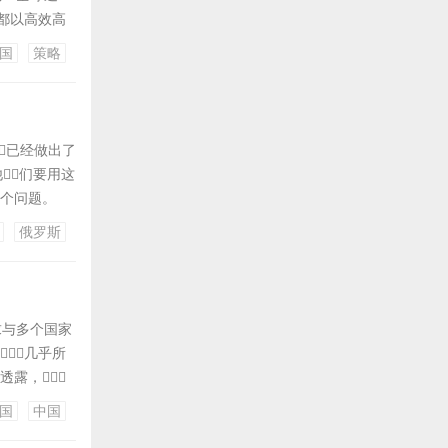
国都以高效高
同类型船只的
国
策略
量订单被中
已经做出了
他们要用这
这个问题。
克兰提供具
俄罗斯
说特朗普批准
求与多个国家
几乎所
透露，
合作框架、与
国
中国
但这些国