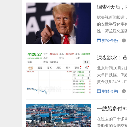
数所需的233席。
据央视新闻报道，
的安世半导体事件
性：荷兰泛化国家
原则，更
财经金融
拙劣狡辩。就在
关法院10月14日公
深夜跳水！黄
北京时间10月2
大单日跌幅。现
黄金跌5.24%，
析人士指出，
财经金融
导致避险需求下
得更加昂贵...
一艘船多付6
在过去的二十多年
造船业的头把交椅