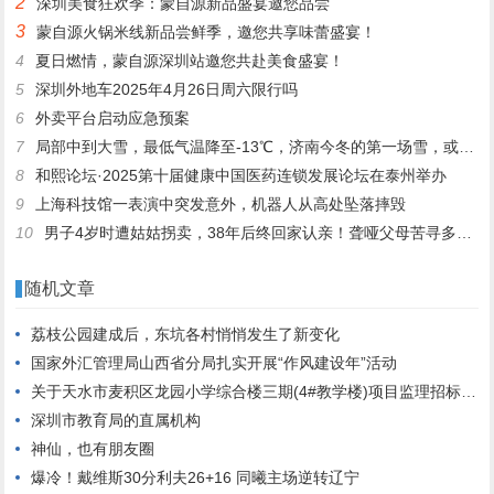
2
深圳美食狂欢季：蒙自源新品盛宴邀您品尝
3
蒙自源火锅米线新品尝鲜季，邀您共享味蕾盛宴！
4
夏日燃情，蒙自源深圳站邀您共赴美食盛宴！
5
深圳外地车2025年4月26日周六限行吗
6
外卖平台启动应急预案
7
局部中到大雪，最低气温降至-13℃，济南今冬的第一场雪，或跟去年同一时间！
8
和熙论坛·2025第十届健康中国医药连锁发展论坛在泰州举办
9
上海科技馆一表演中突发意外，机器人从高处坠落摔毁
10
男子4岁时遭姑姑拐卖，38年后终回家认亲！聋哑父母苦寻多年，母亲已抱憾离世丨红星寻人
随机文章
荔枝公园建成后，东坑各村悄悄发生了新变化
国家外汇管理局山西省分局扎实开展“作风建设年”活动
关于天水市麦积区龙园小学综合楼三期(4#教学楼)项目监理招标公告
深圳市教育局的直属机构
神仙，也有朋友圈
爆冷！戴维斯30分利夫26+16 同曦主场逆转辽宁