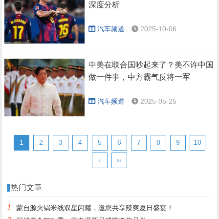
深度分析
汽车频道
2025-10-06
中美在联合国吵起来了？美不许中国
做一件事，中方霸气反将一军
汽车频道
2025-05-25
1
2
3
4
5
6
7
8
9
10
›
››
热门文章
1
蒙自源火锅米线双星闪耀，邀您共享辣爽夏日盛宴！