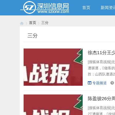
首页
新闻资
首页
三分
三分
›
›
徐杰11分王
[搜狐体育战报]北
遭驱逐，做客
胜；山西队遭遇2连
西队这边，诺威
专题频道
姆纳24分4篮板4
陈盈骏26分
[搜狐体育战报]北
2T遭驱逐，坐