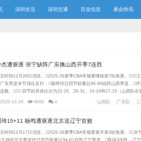
讯
深圳生活
深圳交通
百业信息
展会快讯
少杰遭驱逐 张宁缺阵广东擒山西开季7连胜
京时间12月28日消息，2025-26赛季CBA常规赛继续第7轮角逐。
的广东男篮末节顶住反扑，最终经过四节较量以95-89战胜山西男篮，
败。 四节的具体比分为22-25、25-31、15-24和27-15（山西队在
尔24分4助攻3抢断，贾明儒14分4助攻，法耶12分11篮板。广东队
2025-12-29
9555
0
山西队
广东队
三
助攻，奎因21分3篮板7助攻5抢断，徐杰11分4助攻...
周琦15+11 杨鸣遭驱逐北京送辽宁首败
京时间12月17日消息，2025-26赛季CBA常规赛展开第3轮角逐。
镇主场的北京男篮经过四节较量以94-81战胜辽宁男篮，取得3连胜；辽