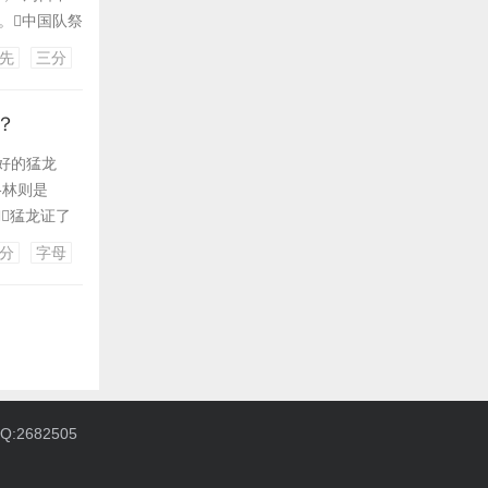
）。中国队祭
分8篮板3助
先
三分
0分3助攻。
？
好的猛龙
格林则是
猛龙证了
总决赛的概
分
字母
容搭配和打法上
:2682505