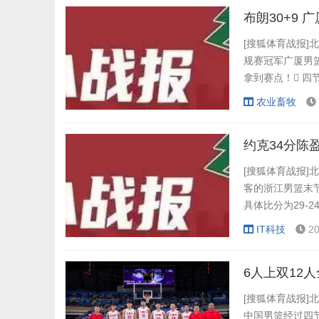
布朗30+9 
[搜狐体育战报]北
规赛冠军广厦男篮
拿到赛点！ 四
布朗投进4记三分3
农业畜牧
尔顿10分4篮板2
约克34分陈
[搜狐体育战报]北
客的浙江男篮末节
具体比分为29-2
5篮板6助攻，
IT科技
20
高）。浙江队
6人上双12
[搜狐体育战报]
中国男篮经过四节