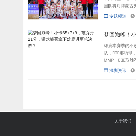
国队将对阵蒙古男篮
出12人轮换且都
专题频道
攻，胡金秋12
整场...
梦回巅峰！小
雄鹿本赛季的不
队，那场球
MMP，取
然本身的实力，
深圳资讯
率是接近80%，
的一个短处，
关于我们