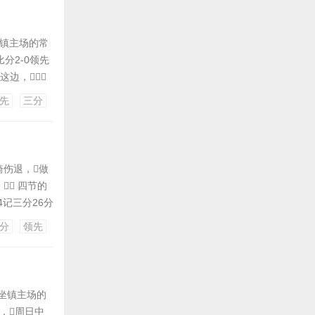
坐镇主场的常
分2-0领先
队这边，
篮板，卡
先
三分
琦伤退，做
 四节的
进4记三分26分
攻创生涯新
分
领先
坐镇主场的
排，周日中