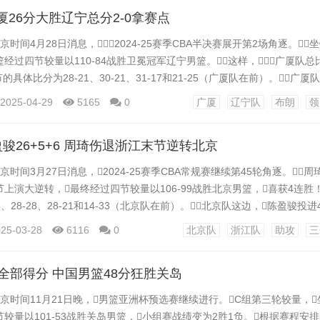
广厦26分大胜辽宁总分2-0拿赛点
京时间4月28日消息，2024-25赛季CBA半决赛展开第2场角逐。
经过四节较量以110-84战胜卫冕冠军辽宁男篮。这样，广厦队总比
节的具体比分为28-21、30-21、31-17和21-25（广厦队在前）。广厦
0分9助攻3抢断，纳纳利投进4记三分21分2抢断，朱俊龙16分4
2025-04-29
5165
0
广厦
辽宁队
布朗
领
盖帽。辽宁队这边，付豪20分6篮板，奥利弗12分...
盈骏26+5+6 周琦伤退浙江末节逆转北京
京时间3月27日消息，2024-25赛季CBA常规赛继续第45轮角逐。周
上演大逆转，最终经过四节较量以106-99战胜北京男篮，喜获4连胜！
4、28-28、28-21和14-33（北京队在前）。北京队这边，陈盈骏投
奥莫特19分，杰曼12分5助攻2抢断，周琦10分6篮板8助攻3盖帽（助
25-03-28
6116
0
北京队
浙江队
助攻
三
6人得分上双，约克投进6记三分34分8助攻4抢断，...
人全部得分 中国男篮48分狂胜关岛
北京时间11月21日晚，男篮亚洲杯预选赛继续进行。C组第三轮较量，
较量以101-53战胜关岛男篮，小组赛战绩变为2胜1负。根据赛程安