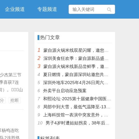
企业频道
专题频道
热门文章
1
蒙自源火锅米线双星闪耀，邀您共享辣爽夏日盛宴！
2
深圳美食狂欢季：蒙自源新品盛宴邀您品尝
3
蒙自源火锅米线新品尝鲜季，邀您共享味蕾盛宴！
4
夏日燃情，蒙自源深圳站邀您共赴美食盛宴！
王少杰第三节
开季喜获7连
5
深圳外地车2025年4月26日周六限行吗
前）。山
6
外卖平台启动应急预案
这边，萨
7
和熙论坛·2025第十届健康中国医药连锁发展论坛在泰州举办
分
抢断
8
局部中到大雪，最低气温降至-13℃，济南今冬的第一场雪，或跟去年同一时间！
9
上海科技馆一表演中突发意外，机器人从高处坠落摔毁
10
男子4岁时遭姑姑拐卖，38年后终回家认亲！聋哑父母苦寻多年，母亲已抱憾离世丨红星寻人
末节杨鸣连吃
宁队2连胜终
标签列表