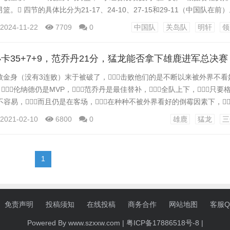
。 四节的具体比分为21-17、24-10、27-15和29-11（中国队在前
有得分进账，其中6人得分上双，杨瀚森16分6篮板3盖帽，曾凡博14
2024-11-22
7709
0
中国队
关岛队
明轩
领
分3篮板，程帅澎投进3记三分11分，朱俊龙10分7篮板3助攻，胡明轩1
卡35+7+9，范乔丹21分，猛龙能否拿下雄鹿进军总决赛
败金身（没有3连败）末于被破了，击败他们的是不断以来被外界不看
，伦纳德仍是MVP，范乔丹是最佳替补，全队上下，只要
胜不容易，而且仍是在客场，在种种不被外界看好的倒霉因素下，
如今，总决赛的天平已经向猛龙倾斜了，天王山大战取胜，
2021-02-10
6800
0
雄鹿
猛龙
三
如斯一看，猛龙稳了哥也射。 雄鹿的输球，表露了他们阵
那就是...
1
免责声明
投稿须知
在线投稿
商务合作
网站地图
客服QQ
Powered By www.szxxw.com |
粤ICP备17886518号-8
|