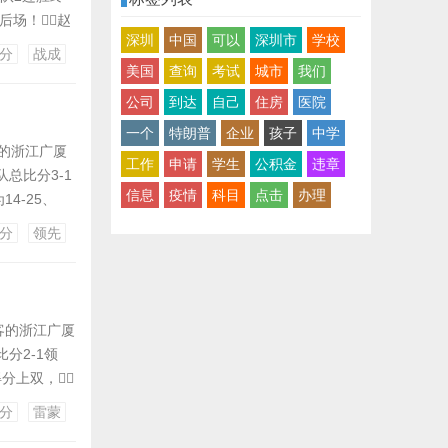
场！赵
深圳
中国
可以
深圳市
学校
暴扣 杰曼砍
分
战成
1...
美国
查询
考试
城市
我们
公司
到达
自己
住房
医院
一个
特朗普
企业
孩子
中学
客的浙江广厦
工作
申请
学生
公积金
违章
队总比分3-1
信息
疫情
科目
点击
办理
4-25、
篮板4助攻，
分
领先
做客的浙江广厦
分2-1领
得分上双，
陈盈骏13分
分
雷蒙