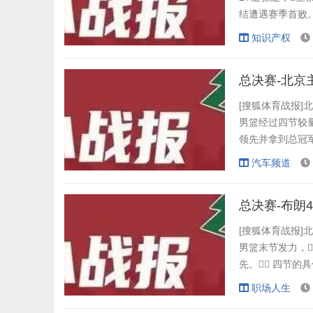
结遭遇赛季首败。
睿11+7稳军心
知识产权
21分下半场暴走救
总决赛-北京
[搜狐体育战报]北
男篮经过四节较量以
领先并拿到总冠军点
21-28、17-2
汽车频道
范子铭10分，
总决赛-布朗4
[搜狐体育战报]北
男篮末节发力，
先。 四节的具
周琦26分13篮板
职场人生
3篮板4助攻3抢断