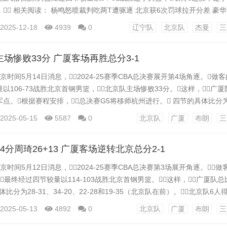
 相关阅读： 杨鸣怒喷裁判吃两T遭驱逐 北京获6次罚球拉开分差 豪华后
 陈盈骏替补高效狂砍26分 内线较量！周琦力压莫兰德 与赵睿默契配合秀
2025-12-18
4939
0
辽宁队
北京队
杰曼
三
球队 辽宁四外援竟三人迷失 四节的具体比分为24-22、19-20、19-21和32-
主场惨败33分 广厦客场再胜总分3-1
京时间5月14日消息，2024-25赛季CBA总决赛展开第4场角逐。做
106-73战胜北京首钢男篮，北京队主场惨败33分。这样，广厦
。根据赛程安排，总决赛G5将移师杭州进行。 四节的具体比分为1
9和21-24（北京队在前）。北京队这边，陈盈骏13分，奥莫特11分5
2025-05-15
5587
0
北京队
广厦
布朗
三
周琦4投1中4分7篮板。广厦队6人得分上双，...
4分周琦26+13 广厦客场逆转北京总分2-1
京时间5月12日消息，2024-25赛季CBA总决赛第3场展开角逐。
最终经过四节较量以114-103战胜北京首钢男篮。这样，广厦队总比
体比分为28-31、34-20、22-28和19-35（北京队在前）。北京队6人
2盖帽，杰曼投进4记三分16分5篮板14助攻，奥莫特16分3篮板，
2025-05-13
4892
0
北京队
广厦
布朗
三
，所罗门13分6篮板，雷蒙10分4篮板。广厦队3人2...