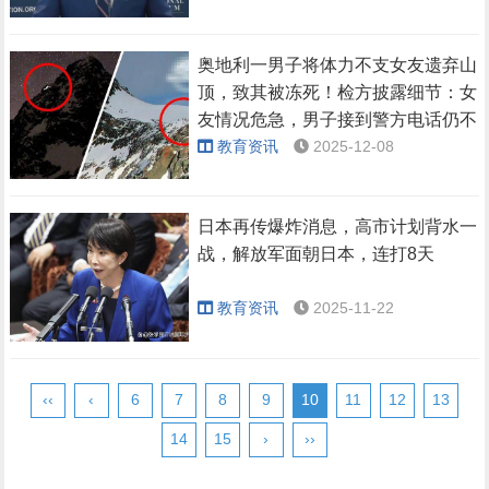
奥地利一男子将体力不支女友遗弃山
顶，致其被冻死！检方披露细节：女
友情况危急，男子接到警方电话仍不
求援
教育资讯
2025-12-08
日本再传爆炸消息，高市计划背水一
战，解放军面朝日本，连打8天
教育资讯
2025-11-22
‹‹
‹
6
7
8
9
10
11
12
13
14
15
›
››