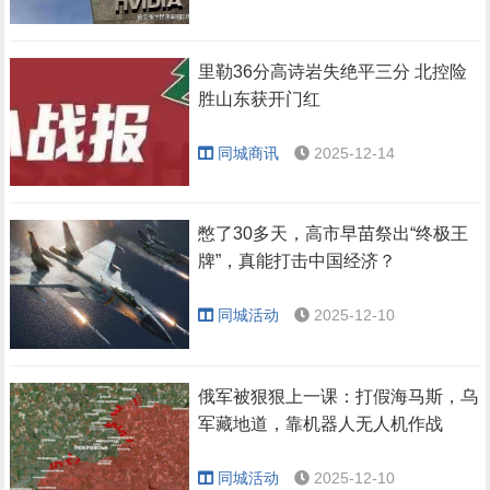
里勒36分高诗岩失绝平三分 北控险
胜山东获开门红
同城商讯
2025-12-14
憋了30多天，高市早苗祭出“终极王
牌”，真能打击中国经济？
同城活动
2025-12-10
俄军被狠狠上一课：打假海马斯，乌
军藏地道，靠机器人无人机作战
同城活动
2025-12-10