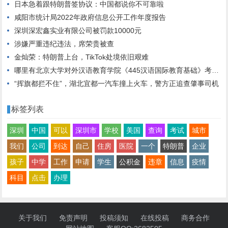
日本急着跟特朗普签协议：中国都说你不可靠啦
咸阳市统计局2022年政府信息公开工作年度报告
深圳深宏鑫实业有限公司被罚款10000元
涉嫌严重违纪违法，席荣贵被查
金灿荣：特朗普上台，TikTok处境依旧艰难
哪里有北京大学对外汉语教育学院《445汉语国际教育基础》考研真题讲解网课
“挥旗都拦不住”，湖北宜都一汽车撞上火车，警方正追查肇事司机
标签列表
深圳
中国
可以
深圳市
学校
美国
查询
考试
城市
我们
公司
到达
自己
住房
医院
一个
特朗普
企业
孩子
中学
工作
申请
学生
公积金
违章
信息
疫情
科目
点击
办理
关于我们
免责声明
投稿须知
在线投稿
商务合作