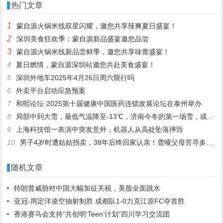
热门文章
1
蒙自源火锅米线双星闪耀，邀您共享辣爽夏日盛宴！
2
深圳美食狂欢季：蒙自源新品盛宴邀您品尝
3
蒙自源火锅米线新品尝鲜季，邀您共享味蕾盛宴！
4
夏日燃情，蒙自源深圳站邀您共赴美食盛宴！
5
深圳外地车2025年4月26日周六限行吗
6
外卖平台启动应急预案
7
和熙论坛·2025第十届健康中国医药连锁发展论坛在泰州举办
8
局部中到大雪，最低气温降至-13℃，济南今冬的第一场雪，或跟去年同一时间！
9
上海科技馆一表演中突发意外，机器人从高处坠落摔毁
10
男子4岁时遭姑姑拐卖，38年后终回家认亲！聋哑父母苦寻多年，母亲已抱憾离世丨红星寻人
随机文章
特朗普威胁对中国大幅加征关税，美股全面跳水
亚冠-周定洋凌空抽射制胜 成都队1-0力克江原FC夺首胜
香港赛马会支持“共创明‘Teen’计划”四川学习交流团