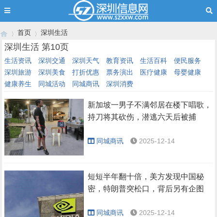
首页
深圳生活
深圳生活 第10页
生活资讯
深圳交通
深圳天气
教育资讯
生活百科
便民服务
深圳旅游
深圳美食
打折优惠
票务演出
医疗健康
母婴健康
›
›
健康养生
同城活动
同城商讯
深圳消费
新加坡一男子不满邻居在楼下唱歌，
持刀将其砍伤，潜逃六天后被捕
同城商讯
2025-12-14
短短半年翻十倍，美方发现中国秘
密，特朗普突松口，背后另有企图
同城商讯
2025-12-14