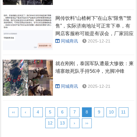
网传饮料“山楂树下”在山东“限售”“禁
售”，实际济南地址可正常下单，有
网店客服称可能是有误会，厂家回应
同城商讯
2025-12-21
就在刚刚，泰国军队遭最大惨败：柬
埔寨敢死队手持56冲，光脚冲锋
同城商讯
2025-12-21
‹‹
‹
4
5
6
7
8
9
10
11
12
13
›
››