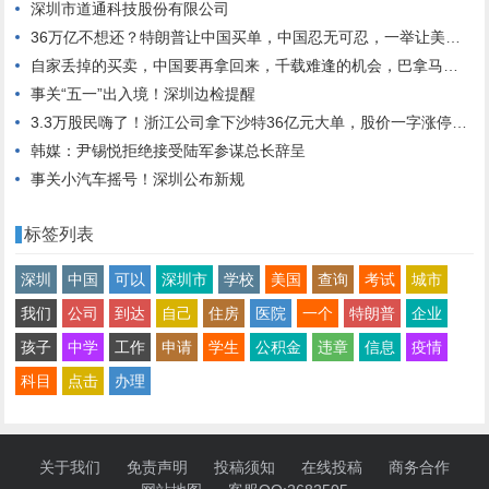
深圳市道通科技股份有限公司
36万亿不想还？特朗普让中国买单，中国忍无可忍，一举让美国慌了
自家丢掉的买卖，中国要再拿回来，千载难逢的机会，巴拿马要抓住
事关“五一”出入境！深圳边检提醒
3.3万股民嗨了！浙江公司拿下沙特36亿元大单，股价一字涨停：“11天6板”，已翻倍！
韩媒：尹锡悦拒绝接受陆军参谋总长辞呈
事关小汽车摇号！深圳公布新规
标签列表
深圳
中国
可以
深圳市
学校
美国
查询
考试
城市
我们
公司
到达
自己
住房
医院
一个
特朗普
企业
孩子
中学
工作
申请
学生
公积金
违章
信息
疫情
科目
点击
办理
关于我们
免责声明
投稿须知
在线投稿
商务合作