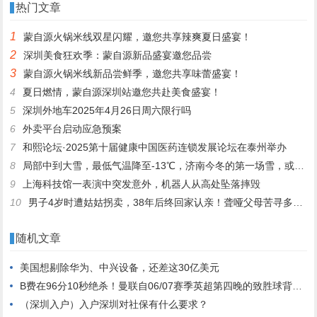
热门文章
1
蒙自源火锅米线双星闪耀，邀您共享辣爽夏日盛宴！
2
深圳美食狂欢季：蒙自源新品盛宴邀您品尝
3
蒙自源火锅米线新品尝鲜季，邀您共享味蕾盛宴！
4
夏日燃情，蒙自源深圳站邀您共赴美食盛宴！
5
深圳外地车2025年4月26日周六限行吗
6
外卖平台启动应急预案
7
和熙论坛·2025第十届健康中国医药连锁发展论坛在泰州举办
8
局部中到大雪，最低气温降至-13℃，济南今冬的第一场雪，或跟去年同一时间！
9
上海科技馆一表演中突发意外，机器人从高处坠落摔毁
10
男子4岁时遭姑姑拐卖，38年后终回家认亲！聋哑父母苦寻多年，母亲已抱憾离世丨红星寻人
随机文章
美国想剔除华为、中兴设备，还差这30亿美元
B费在96分10秒绝杀！曼联自06/07赛季英超第四晚的致胜球背后有多少辛酸与坚持？
（深圳入户）入户深圳对社保有什么要求？