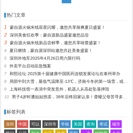
热门文章
1
蒙自源火锅米线双星闪耀，邀您共享辣爽夏日盛宴！
2
深圳美食狂欢季：蒙自源新品盛宴邀您品尝
3
蒙自源火锅米线新品尝鲜季，邀您共享味蕾盛宴！
4
夏日燃情，蒙自源深圳站邀您共赴美食盛宴！
5
深圳外地车2025年4月26日周六限行吗
6
外卖平台启动应急预案
7
和熙论坛·2025第十届健康中国医药连锁发展论坛在泰州举办
8
局部中到大雪，最低气温降至-13℃，济南今冬的第一场雪，或跟去年同一时间！
9
上海科技馆一表演中突发意外，机器人从高处坠落摔毁
10
男子4岁时遭姑姑拐卖，38年后终回家认亲！聋哑父母苦寻多年，母亲已抱憾离世丨红星寻人
标签列表
深圳
中国
可以
深圳市
学校
美国
查询
考试
城市