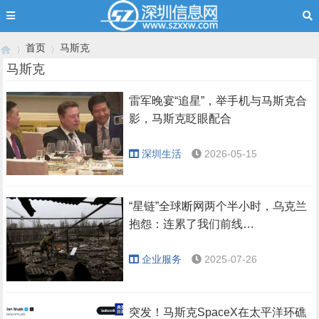
首页
马斯克
马斯克
雷军晚宴“追星”，举手机与马斯克合
›
›
影，马斯克眨眼配合
深圳生活
2026-05-15
“星链”全球断网两个半小时，乌克兰
抱怨：连累了我们前线…
企业服务
2025-07-26
突发！马斯克SpaceX在太平洋环礁