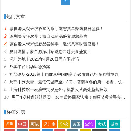
热门文章
1
蒙自源火锅米线双星闪耀，邀您共享辣爽夏日盛宴！
2
深圳美食狂欢季：蒙自源新品盛宴邀您品尝
3
蒙自源火锅米线新品尝鲜季，邀您共享味蕾盛宴！
4
夏日燃情，蒙自源深圳站邀您共赴美食盛宴！
5
深圳外地车2025年4月26日周六限行吗
6
外卖平台启动应急预案
7
和熙论坛·2025第十届健康中国医药连锁发展论坛在泰州举办
8
局部中到大雪，最低气温降至-13℃，济南今冬的第一场雪，或跟去年同一时间！
9
上海科技馆一表演中突发意外，机器人从高处坠落摔毁
10
男子4岁时遭姑姑拐卖，38年后终回家认亲！聋哑父母苦寻多年，母亲已抱憾离世丨红星寻人
标签列表
深圳
中国
可以
深圳市
学校
美国
查询
考试
城市