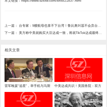
本文链接：
https://www.szxxw.com/xinxi/21837.html
上一篇：
台专家：9艘航母也拿不下台湾！鲁比奥叫嚣不会弃台，特朗普表态
下一篇：
美方称中美就购买大豆达成一致，将就TikTok达成最终协议，外交部回应
相关文章
雷军晚宴“追星”，举手机与马斯
中美达成共识！美国务院：双方
克合影，马斯克眨眼配合
都同意，霍尔木兹海峡不能收通
行费