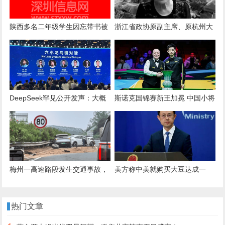
陕西多名二年级学生因忘带书被
浙江省政协原副主席、原杭州大
老师连扇巴掌，有孩子耳朵出
学校长薛艳庄逝世，享年96岁
血！校方回应
DeepSeek罕见公开发声：大概
斯诺克国锦赛新王加冕 中国小将
10-20年时间，AI可能会取代绝
吴宜泽南京登顶夺生涯首冠
大多数人类工作，这不是危言耸
听
梅州一高速路段发生交通事故，
美方称中美就购买大豆达成一
有车辆轮胎脱落
致，将就TikTok达成最终协议，
外交部回应
热门文章