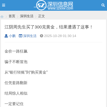
首页
深圳生活
正文
江阴周先生买了300克黄金，结果遭遇了这事！
小鹏
深圳生活
2025-10-28 01:30:14
›
›
›
金价一路狂飙
骗子不断冒泡
从“银行转账”到“购买黄金”
任凭套路翻新
结局惊人相似
一定要记住