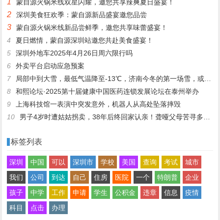
1
蒙自源火锅米线双星闪耀，邀您共享辣爽夏日盛宴！
2
深圳美食狂欢季：蒙自源新品盛宴邀您品尝
3
蒙自源火锅米线新品尝鲜季，邀您共享味蕾盛宴！
4
夏日燃情，蒙自源深圳站邀您共赴美食盛宴！
5
深圳外地车2025年4月26日周六限行吗
6
外卖平台启动应急预案
7
局部中到大雪，最低气温降至-13℃，济南今冬的第一场雪，或跟去年同一时间！
8
和熙论坛·2025第十届健康中国医药连锁发展论坛在泰州举办
9
上海科技馆一表演中突发意外，机器人从高处坠落摔毁
10
男子4岁时遭姑姑拐卖，38年后终回家认亲！聋哑父母苦寻多年，母亲已抱憾离世丨红星寻人
标签列表
深圳
中国
可以
深圳市
学校
美国
查询
考试
城市
我们
公司
到达
自己
住房
医院
一个
特朗普
企业
孩子
中学
工作
申请
学生
公积金
违章
信息
疫情
科目
点击
办理