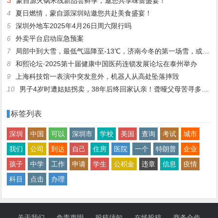
3
蒙自源火锅米线新品尝鲜季，邀您共享味蕾盛宴！
4
夏日燃情，蒙自源深圳站邀您共赴美食盛宴！
5
深圳外地车2025年4月26日周六限行吗
6
外卖平台启动应急预案
7
局部中到大雪，最低气温降至-13℃，济南今冬的第一场雪，或跟去年同一时间！
8
和熙论坛·2025第十届健康中国医药连锁发展论坛在泰州举办
9
上海科技馆一表演中突发意外，机器人从高处坠落摔毁
10
男子4岁时遭姑姑拐卖，38年后终回家认亲！聋哑父母苦寻多年，母亲已抱憾离世丨红星寻人
标签列表
深圳
中国
可以
深圳市
学校
美国
查询
考试
城市
我们
公司
到达
自己
住房
医院
一个
特朗普
企业
孩子
中学
工作
申请
学生
公积金
违章
信息
疫情
科目
点击
办理
关于我们
免责声明
投稿须知
在线投稿
商务合作