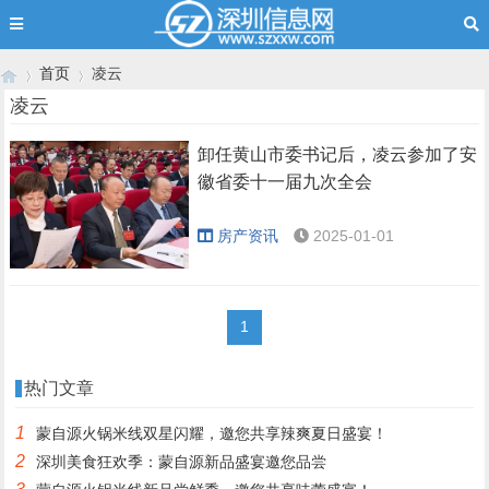
首页
凌云
凌云
卸任黄山市委书记后，凌云参加了安
›
›
徽省委十一届九次全会
房产资讯
2025-01-01
1
热门文章
1
蒙自源火锅米线双星闪耀，邀您共享辣爽夏日盛宴！
2
深圳美食狂欢季：蒙自源新品盛宴邀您品尝