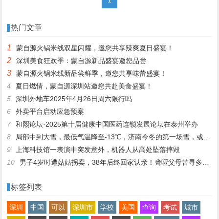
热门文章
1
蒙自源火锅米线双星闪耀，邀您共享辣爽夏日盛宴！
2
深圳美食狂欢季：蒙自源新品盛宴邀您品尝
3
蒙自源火锅米线新品尝鲜季，邀您共享味蕾盛宴！
4
夏日燃情，蒙自源深圳站邀您共赴美食盛宴！
5
深圳外地车2025年4月26日周六限行吗
6
外卖平台启动应急预案
7
和熙论坛·2025第十届健康中国医药连锁发展论坛在泰州举办
8
局部中到大雪，最低气温降至-13℃，济南今冬的第一场雪，或跟去年同一时间！
9
上海科技馆一表演中突发意外，机器人从高处坠落摔毁
10
男子4岁时遭姑姑拐卖，38年后终回家认亲！聋哑父母苦寻多年，母亲已抱憾离世丨红星寻人
标签列表
深圳
中国
可以
深圳市
学校
美国
查询
考试
城市